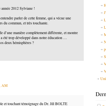
H
se année 2012 Sylviane !
J
 entendre parler de cette femme, qui a vécue une
L
rs du commun, et très touchante.
L
nde d’une manière complètement différente, et montre
M
e a été trop développé dans notre éducation …
N
nos deux hémisphères ?
p
S
V
V
Uni
2, AM
Dern
ble et touchant témoignage du Dr. Jill BOLTE