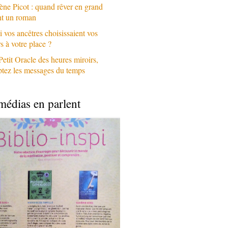
ène Picot : quand rêver en grand
nt un roman
i vos ancêtres choisissaient vos
 à votre place ?
Petit Oracle des heures miroirs,
ptez les messages du temps
médias en parlent