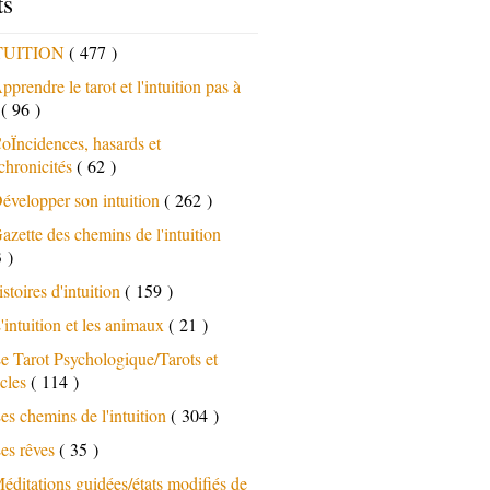
ts
TUITION
( 477 )
pprendre le tarot et l'intuition pas à
s
( 96 )
oÏncidences, hasards et
chronicités
( 62 )
évelopper son intuition
( 262 )
azette des chemins de l'intuition
 )
istoires d'intuition
( 159 )
'intuition et les animaux
( 21 )
e Tarot Psychologique/Tarots et
cles
( 114 )
es chemins de l'intuition
( 304 )
es rêves
( 35 )
éditations guidées/états modifiés de