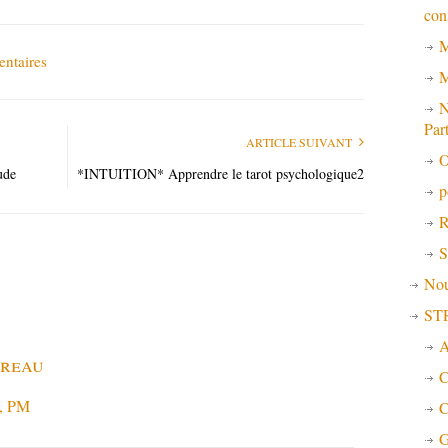
con
M
ntaires
M
N
Par
ARTICLE SUIVANT
O
ude
*INTUITION* Apprendre le tarot psychologique2
p
R
S
No
ST
A
ereau
C
1, PM
C
G