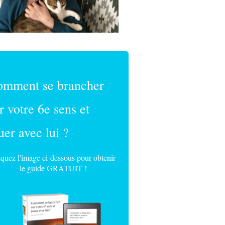
omment se brancher
r votre 6e sens et
uer avec lui ?
iquez l'image ci-dessous pour obtenir
le guide GRATUIT !