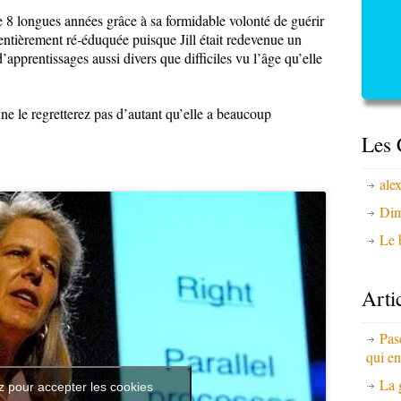
de 8 longues années grâce à sa formidable volonté de guérir
 entièrement ré-éduquée puisque Jill était redevenue un
apprentissages aussi divers que difficiles vu l’âge qu’elle
ne le regretterez pas d’autant qu’elle a beaucoup
Les 
ale
Dim
Le b
Arti
Pas
qui en
La 
z pour accepter les cookies