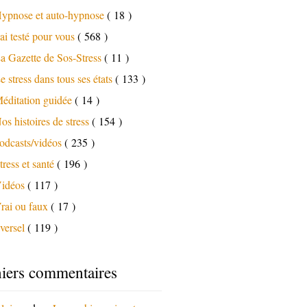
ypnose et auto-hypnose
( 18 )
'ai testé pour vous
( 568 )
a Gazette de Sos-Stress
( 11 )
e stress dans tous ses états
( 133 )
éditation guidée
( 14 )
os histoires de stress
( 154 )
odcasts/vidéos
( 235 )
tress et santé
( 196 )
idéos
( 117 )
rai ou faux
( 17 )
versel
( 119 )
iers commentaires