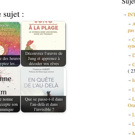
Suje
 sujet :
IN
A
pa
C
syn
Découvrez l'œuvre de
D
e des heures
Jung et apprenez à
ryptez les…
décoder vos rêves
G
( 23
h
L
L
e nonne
Que se passe-t-il dans
ccepte son
l'au-delà et dans
Ora
umnique
l'invisible ?
L
L
M