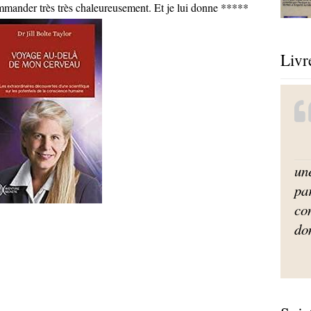
mmander très très chaleureusement. Et je lui donne *****
Livr
un
par
co
do