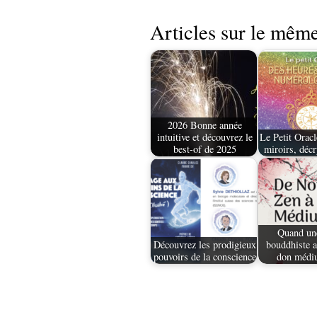
Articles sur le même
2026 Bonne année
intuitive et découvrez le
Le Petit Oracl
best-of de 2025
miroirs, déc
Quand un
Découvrez les prodigieux
bouddhiste a
pouvoirs de la conscience
don médi