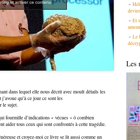
ting et activer ce contenu
Hél
devie
Et s
amours
Le 
décry
Les 
nant dans lequel elle nous décrit avec moult détails les
j’avoue qu’à ce jour ce sont les
 le sujet.
 qui fourmille d’indications « vécues » ô combien
t aider tous ceux qui sont confrontés à cette tragédie.
énéreuse et croyez-moi ce livre se lit aussi comme un