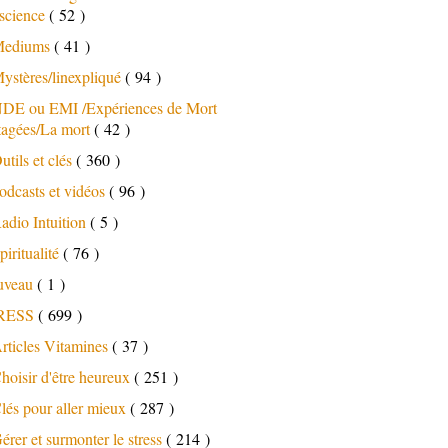
science
( 52 )
ediums
( 41 )
ystères/linexpliqué
( 94 )
DE ou EMI /Expériences de Mort
tagées/La mort
( 42 )
utils et clés
( 360 )
odcasts et vidéos
( 96 )
adio Intuition
( 5 )
piritualité
( 76 )
uveau
( 1 )
RESS
( 699 )
rticles Vitamines
( 37 )
hoisir d'être heureux
( 251 )
lés pour aller mieux
( 287 )
érer et surmonter le stress
( 214 )