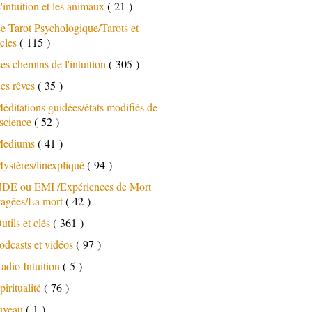
'intuition et les animaux
( 21 )
e Tarot Psychologique/Tarots et
cles
( 115 )
es chemins de l'intuition
( 305 )
es rêves
( 35 )
éditations guidées/états modifiés de
science
( 52 )
ediums
( 41 )
ystères/linexpliqué
( 94 )
DE ou EMI /Expériences de Mort
tagées/La mort
( 42 )
utils et clés
( 361 )
odcasts et vidéos
( 97 )
adio Intuition
( 5 )
piritualité
( 76 )
uveau
( 1 )