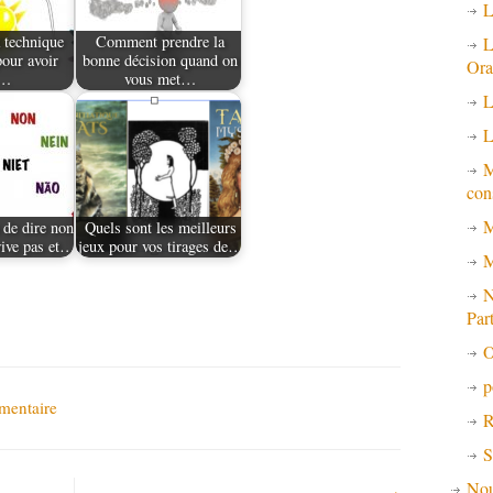
L
a technique
Comment prendre la
L
our avoir
bonne décision quand on
Ora
s…
vous met…
L
L
M
con
M
 de dire non
Quels sont les meilleurs
rive pas et…
jeux pour vos tirages de…
M
N
Par
O
p
mentaire
R
S
No