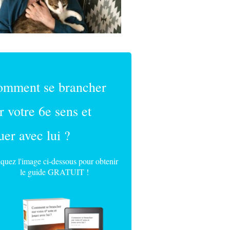
omment se brancher
r votre 6e sens et
uer avec lui ?
iquez l'image ci-dessous pour obtenir
le guide GRATUIT !