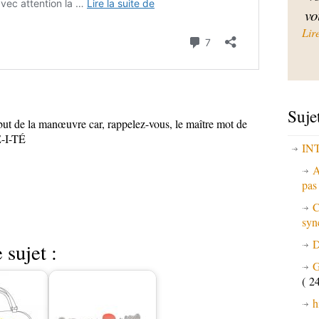
vo
Lir
Suje
 but de la manœuvre car, rappelez-vous, le maître mot de
É-I-TÉ
IN
A
pa
C
syn
D
 sujet :
G
( 24
h