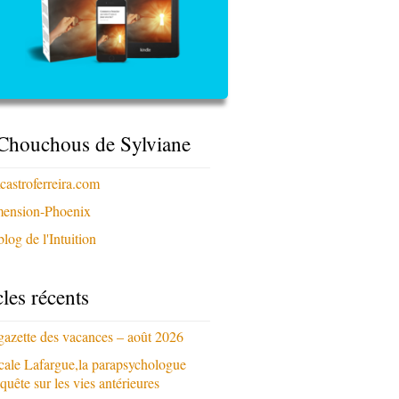
Chouchous de Sylviane
xcastroferreira.com
ension-Phoenix
log de l'Intuition
cles récents
gazette des vacances – août 2026
cale Lafargue,la parapsychologue
quête sur les vies antérieures