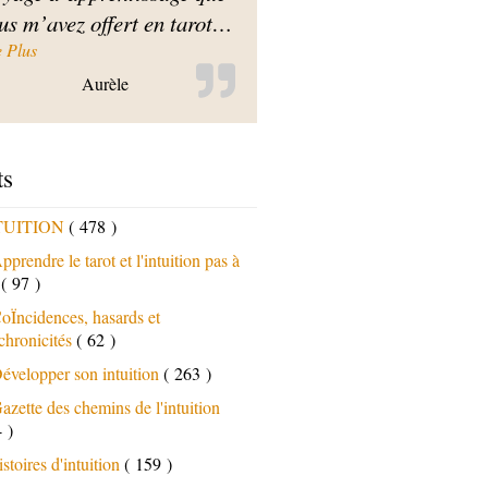
us m’avez offert en tarot
…
« Merci d’avoir partagée votre savoir avec tant de passion »
e Plus
Aurèle
ts
TUITION
( 478 )
pprendre le tarot et l'intuition pas à
s
( 97 )
oÏncidences, hasards et
chronicités
( 62 )
évelopper son intuition
( 263 )
azette des chemins de l'intuition
 )
istoires d'intuition
( 159 )