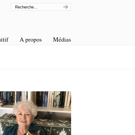
itif
A propos
Médias