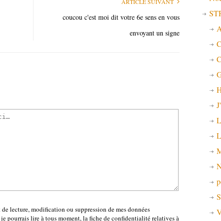
ARTICLE SUIVANT
ST
coucou c'est moi dit votre 6e sens en vous
A
envoyant un signe
C
C
G
H
J
L
L
M
N
p
S
t de lecture, modification ou suppression de mes données
V
je pourrais lire à tous moment, la fiche de confidentialité relatives à