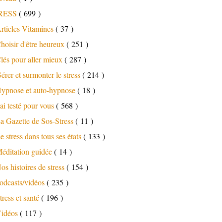
RESS
( 699 )
rticles Vitamines
( 37 )
hoisir d'être heureux
( 251 )
lés pour aller mieux
( 287 )
érer et surmonter le stress
( 214 )
ypnose et auto-hypnose
( 18 )
'ai testé pour vous
( 568 )
a Gazette de Sos-Stress
( 11 )
e stress dans tous ses états
( 133 )
éditation guidée
( 14 )
os histoires de stress
( 154 )
odcasts/vidéos
( 235 )
tress et santé
( 196 )
idéos
( 117 )