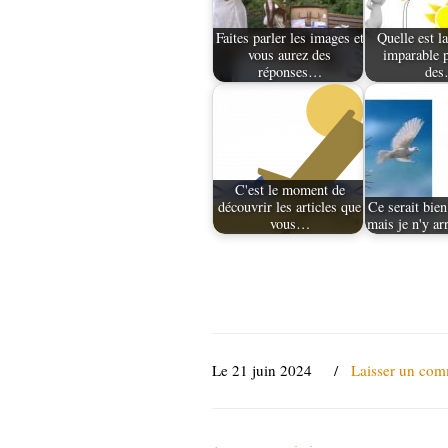
Faites parler les images et
Quelle est l
vous aurez des
imparable p
réponses…
de
C'est le moment de
découvrir les articles que
Ce serait bien
vous…
mais je n'y ar
Le 21 juin 2024
/
Laisser un com