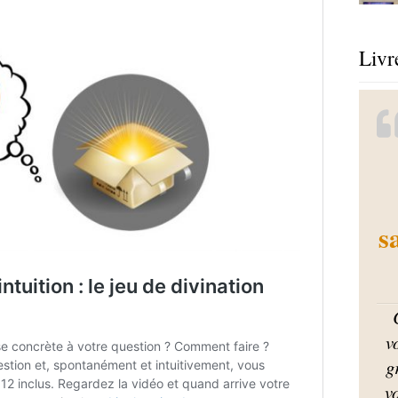
Livr
s
v
g
v