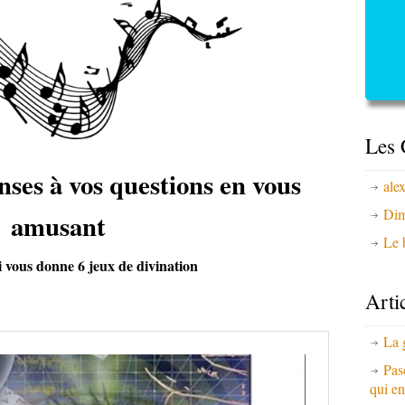
Les 
nses à vos questions en vous
ale
Dim
amusant
Le b
i vous donne 6 jeux de divination
Arti
La 
Pas
qui en