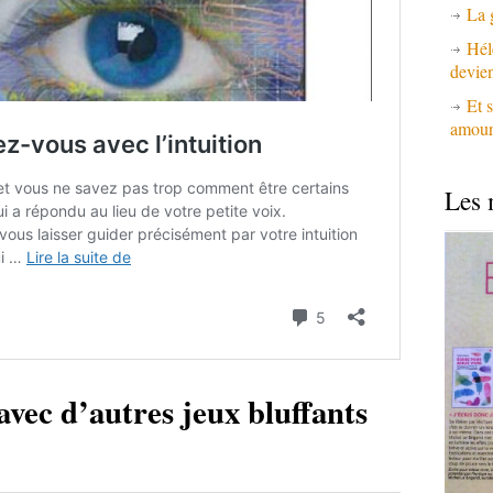
La 
Hél
devie
Et s
amours
Les 
avec d’autres jeux bluffants