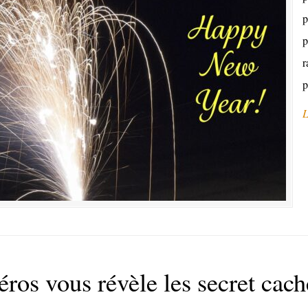
p
p
r
p
L
ros vous révèle les secret cach