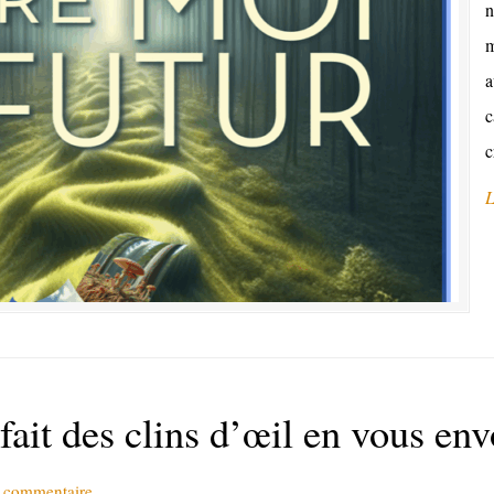
n
m
a
c
c
L
 fait des clins d’œil en vous en
n commentaire