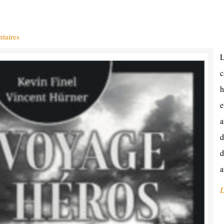
taires
L
c
h
e
a
d
d
a
L