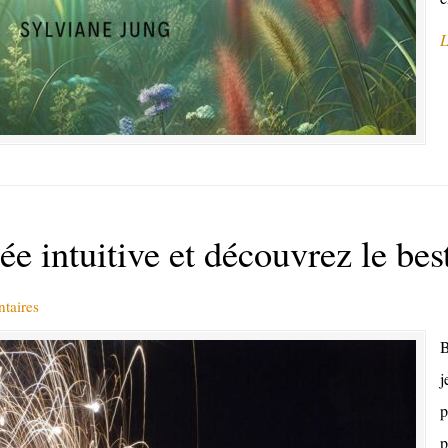
L
 intuitive et découvrez le bes
taires
B
j
p
p