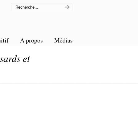
itif
A propos
Médias
sards et