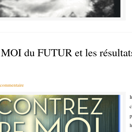
n MOI du FUTUR et les résultat
 commentaire
I
c
p
l