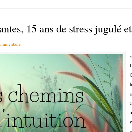
ntes, 15 ans de stress jugulé et
commentaire
«
D
f
a
e
o
v
e