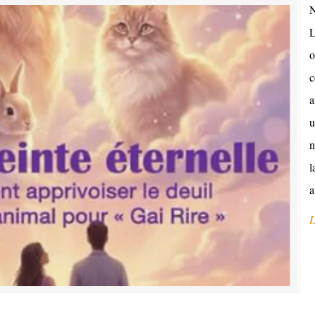
N
L
o
c
a
u
n
l
a
L