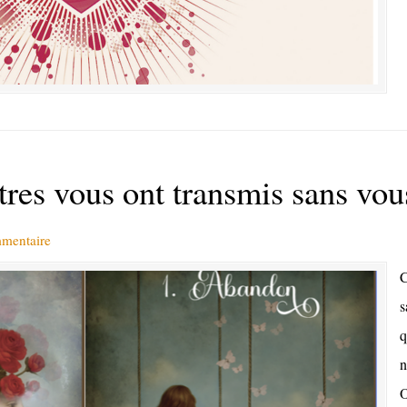
res vous ont transmis sans vous
mmentaire
C
s
q
n
O