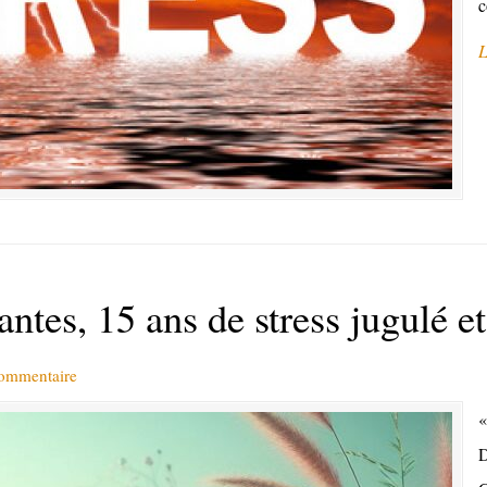
c
L
ntes, 15 ans de stress jugulé et
commentaire
«
D