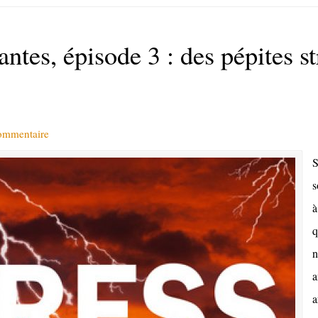
ntes, épisode 3 : des pépites str
commentaire
S
s
à
q
n
a
a