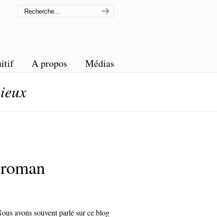
itif
A propos
Médias
mieux
n roman
ous avons souvent parlé sur ce blog