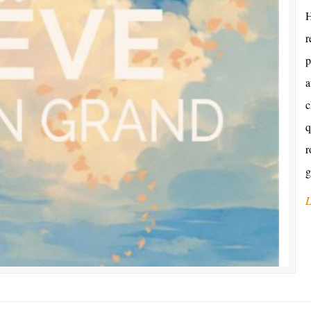
H
r
p
a
c
q
r
g
L