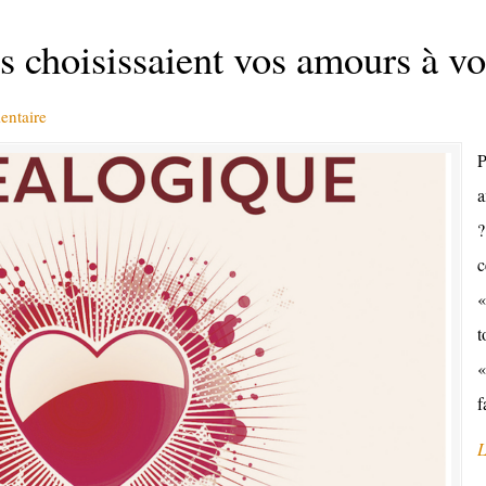
es choisissaient vos amours à vo
entaire
P
a
?
c
«
t
«
f
L