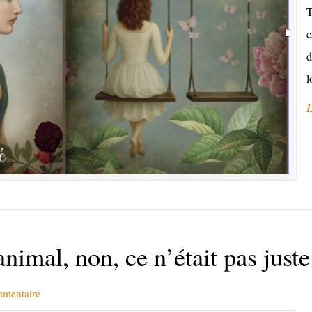
T
c
d
l
L
 animal, non, ce n’était pas just
mmentaire