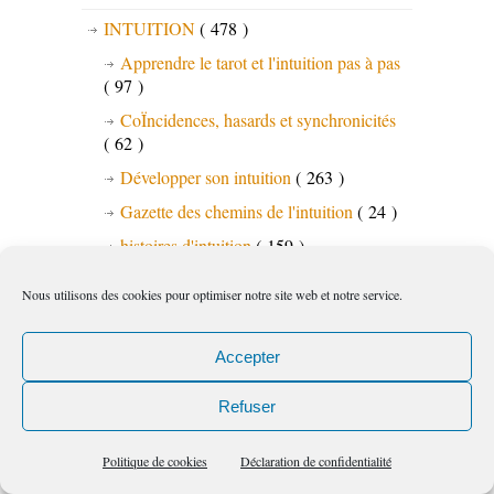
INTUITION
( 478 )
Apprendre le tarot et l'intuition pas à pas
( 97 )
CoÏncidences, hasards et synchronicités
( 62 )
Développer son intuition
( 263 )
Gazette des chemins de l'intuition
( 24 )
histoires d'intuition
( 159 )
L'intuition et les animaux
( 21 )
Nous utilisons des cookies pour optimiser notre site web et notre service.
Le Tarot Psychologique/Tarots et Oracles
( 115 )
Accepter
Les chemins de l'intuition
( 305 )
Les rêves
( 35 )
Refuser
Méditations guidées/états modifiés de
conscience
( 52 )
Politique de cookies
Déclaration de confidentialité