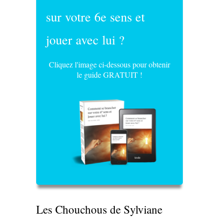
sur votre 6e sens et
jouer avec lui ?
Cliquez l'image ci-dessous pour obtenir
le guide GRATUIT !
Les Chouchous de Sylviane