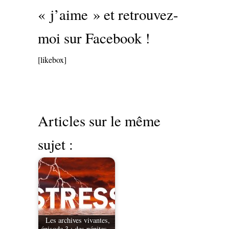
« j’aime » et retrouvez-
moi sur Facebook !
[likebox]
Articles sur le même
sujet :
Les archives vivantes,
épisode 3 : des pépites…