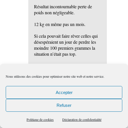
Résultat incontournable perte de
poids non négligeable.
12 kg en même pas un mois.
Si cela pouvait faire rêver celles qui
désespéraient un jour de perdre les
moindre 100 premiers grammes la
situation n’était pas top.
Je passe les détails mais les petits
bourrelets qui sont revenus étaient
Nous utilisons des cookies pour optimiser notre site web et notre service.
signe d’un retour à plus de paix
intérieur.
Accepter
Par contre, l’inverse est vrai aussi.
Moi, quand je stresse, je mange du
Refuser
chocolat et non, je ne vous dirai pas
quelles ont été les conséquences.
Politique de cookies
Déclaration de confidentialité
Vous n’avez qu’à regarder mes