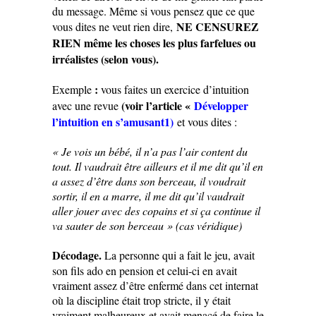
du message. Même si vous pensez que ce que
NE CENSUREZ
vous dites ne veut rien dire,
RIEN même les choses les plus farfelues ou
irréalistes (selon vous).
:
Exemple
vous faites un exercice d’intuition
(voir l’article
«
Développer
avec une revue
l’intuition en s’amusant1
)
et vous dites :
« Je vois un bébé, il n’a pas l’air content du
tout. Il vaudrait être ailleurs et il me dit qu’il en
a assez d’être dans son berceau, il voudrait
sortir, il en a marre, il me dit qu’il vaudrait
aller jouer avec des copains et si ça continue il
va sauter de son berceau » (cas véridique)
Décodage.
La personne qui a fait le jeu, avait
son fils ado en pension et celui-ci en avait
vraiment assez d’être enfermé dans cet internat
où la discipline était trop stricte, il y était
vraiment malheureux et avait menacé de faire le