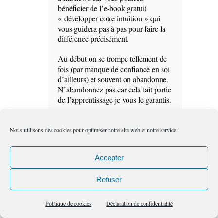
bénéficier de l’e-book gratuit
« développer cotre intuition » qui
vous guidera pas à pas pour faire la
différence précisément.
Au début on se trompe tellement de
fois (par manque de confiance en soi
d’ailleurs) et souvent on abandonne.
N’abandonnez pas car cela fait partie
de l’apprentissage je vous le garantis.
Ce que je vous recommande au
début surtout c’est de faire des
Nous utilisons des cookies pour optimiser notre site web et notre service.
exercices simples (voyez les articles :
http://lescheminsdelintuition.com/dev
Accepter
elopper-lintuition-en-samusant1/
http://lescheminsdelintuition.com/dev
Refuser
elopper-lintuition-en-samusant2/
et commencez par des questions
Politique de cookies
Déclaration de confidentialité
simples qui peuvent avoir des