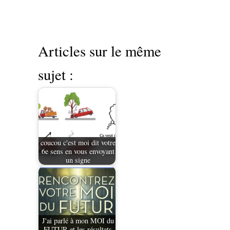
Articles sur le même
sujet :
coucou c'est moi dit votre
6e sens en vous envoyant
un signe
J'ai parlé à mon MOI du
FUTUR et les résultats