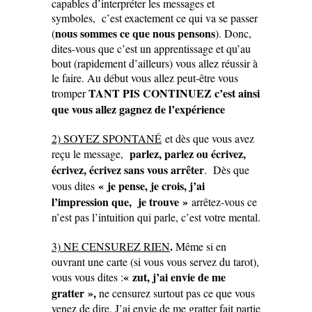
capables d’interpréter les me
ssages et
symboles, c’est exactement ce qui va se passer
nous sommes ce que nous pensons
(
). Donc,
dites-vous que c’est un apprentissage et qu’au
bout (rapidement d’ailleurs) vous allez réussir à
le faire. Au début vous allez p
eut-être vous
TANT PIS CONTINUEZ c’est ainsi
tromper
que vous allez gagnez de l’expérience
2) SOYEZ SPONTANÉ
et dès que vous avez
parlez, parlez ou écrivez,
reçu le message,
écrivez, écrivez sans vous arrêter
. Dès que
« je pense, je crois, j’ai
vous dites
l’impression que, je trouve »
arrêtez-vous ce
n’est pas l’intuition qui parle, c’est votre mental.
.
3) NE CENSUREZ RIEN
Même si en
ouvrant une carte (si vous vous servez du tarot),
« zut, j’ai envie de me
vous vous dites :
gratter »,
ne censurez surtout pas ce que vous
venez de dire. J’ai envie de me gratter fait partie