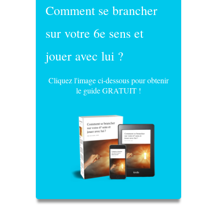
Comment se brancher
sur votre 6e sens et
jouer avec lui ?
Cliquez l'image ci-dessous pour obtenir
le guide GRATUIT !