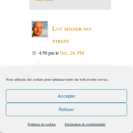
Luc mister-no-
stress
4:50 pm
le
Déc, 28, PM
Bonjour Sylviane,
Nous utilisons des cookies pour optimiser notre site web et notre service.
Super ton E-book !
Il est très pratique et efficace !
Bravo de tout ce travail, et merci de
Accepter
nous l’offrir ainsi…
Décidément ta générosité ne cesse de
Refuser
m’épater !
Prends soin de toi
Politique de cookies
Déclaration de confidentialité
Luc Mister No Stress