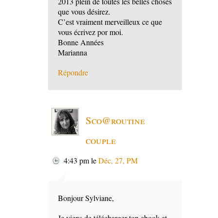
2013 plein de toutes les belles choses
que vous désirez.
C’est vraiment merveilleux ce que
vous écrivez por moi.
Bonne Années
Marianna
Répondre
Sco@routine
couple
4:43 pm
le
Déc, 27, PM
Bonjour Sylviane,
Je viens de télécharger ton ebook et