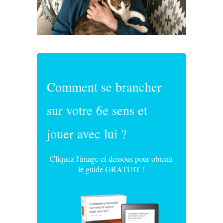
Comment se brancher
sur votre 6e sens et
jouer avec lui ?
Cliquez l'image ci-dessous pour obtenir
le guide GRATUIT !