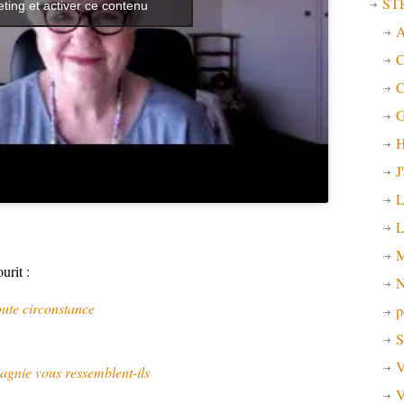
ST
ting et activer ce contenu
A
C
C
G
H
J
L
L
M
urit :
N
oute circonstance
p
S
V
gnie vous ressemblent-ils
V