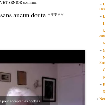
 BREVET SENIOR confirme.
L
Ora
 sans aucun doute *****
L
L
M
con
M
M
N
Par
O
p
R
S
No
z pour accepter les cookies