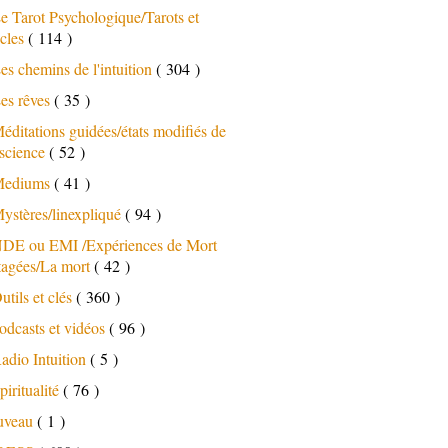
e Tarot Psychologique/Tarots et
cles
( 114 )
es chemins de l'intuition
( 304 )
es rêves
( 35 )
éditations guidées/états modifiés de
science
( 52 )
ediums
( 41 )
ystères/linexpliqué
( 94 )
DE ou EMI /Expériences de Mort
tagées/La mort
( 42 )
utils et clés
( 360 )
odcasts et vidéos
( 96 )
adio Intuition
( 5 )
piritualité
( 76 )
uveau
( 1 )