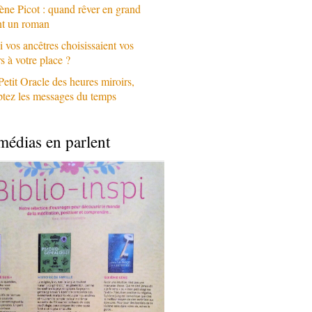
ène Picot : quand rêver en grand
nt un roman
i vos ancêtres choisissaient vos
 à votre place ?
Petit Oracle des heures miroirs,
ptez les messages du temps
médias en parlent