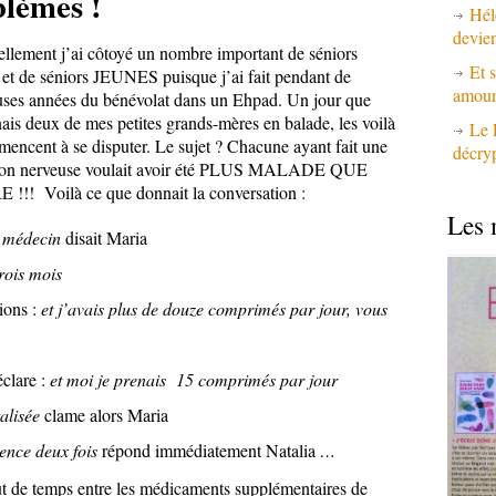
lèmes !
Hél
devie
llement j’ai côtoyé un nombre important de séniors
Et s
t de séniors JEUNES puisque j’ai fait pendant de
amours
ses années du bénévolat dans un Ehpad. Un jour que
is deux de mes petites grands-mères en balade, les voilà
Le 
encent à se disputer. Le sujet ? Chacune ayant fait une
décry
ion nerveuse voulait avoir été PLUS MALADE QUE
!!! Voilà ce que donnait la conversation :
Les 
e médecin
disait Maria
rois mois
ions :
et j’avais plus de douze comprimés par jour, vous
éclare :
et moi je prenais 15 comprimés par jour
alisée
clame alors Maria
gence
deux fois
répond immédiatement Natalia
…
ut de temps entre les médicaments supplémentaires de