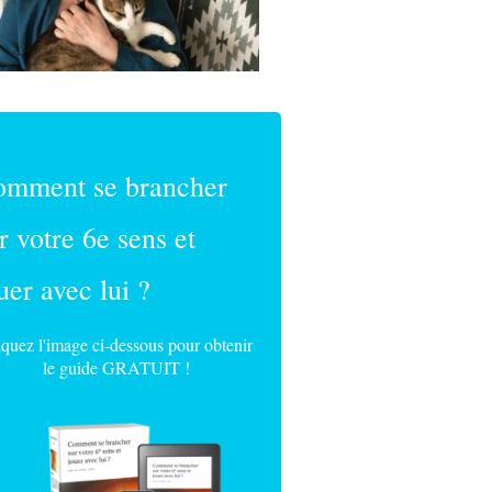
omment se brancher
r votre 6e sens et
uer avec lui ?
iquez l'image ci-dessous pour obtenir
le guide GRATUIT !