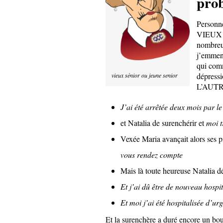
prob
Personne
VIEUX e
nombreu
j’emmena
qui comm
dépress
vieux sénior ou jeune senior
L’AUTRE 
J’ai été arrêtée deux mois par l
et Natalia de surenchérir et
moi t
Vexée Maria avançait alors ses p
vous rendez compte
Mais là toute heureuse Natalia d
Et j’ai dû être de nouveau hospit
Et moi j’ai été hospitalisée d’ur
Et la surenchère a duré encore un bo