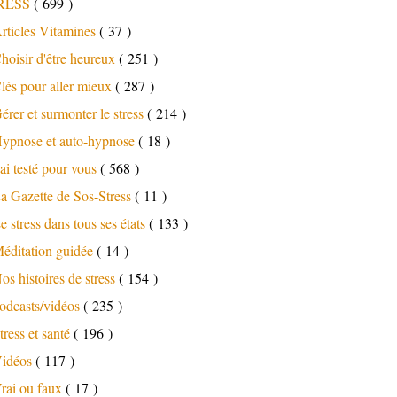
RESS
( 699 )
rticles Vitamines
( 37 )
hoisir d'être heureux
( 251 )
lés pour aller mieux
( 287 )
érer et surmonter le stress
( 214 )
ypnose et auto-hypnose
( 18 )
'ai testé pour vous
( 568 )
a Gazette de Sos-Stress
( 11 )
e stress dans tous ses états
( 133 )
éditation guidée
( 14 )
os histoires de stress
( 154 )
odcasts/vidéos
( 235 )
tress et santé
( 196 )
idéos
( 117 )
rai ou faux
( 17 )