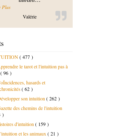
« J’ai opté pour la formation solo et j’ai adoré. »
e Plus
Valérie
ts
TUITION
( 477 )
pprendre le tarot et l'intuition pas à
s
( 96 )
oÏncidences, hasards et
chronicités
( 62 )
évelopper son intuition
( 262 )
azette des chemins de l'intuition
 )
istoires d'intuition
( 159 )
'intuition et les animaux
( 21 )