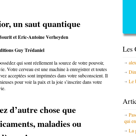
ior, un saut quantique
Bourit et Eric-Antoine Verheyden
Les 
itions Guy Trédaniel
ale
possédez qui sont réellement la source de votre pouvoir,
ie. Votre cerveau est une machine à enregistrer et toutes
Dim
avez acceptées sont imprimées dans votre subconscient. Il
Le b
euses pour voir la paix et la joie s’inscrire dans votre
vie.
Arti
ez d’autre chose que
Pas
icaments, maladies
ou
qui en
La 