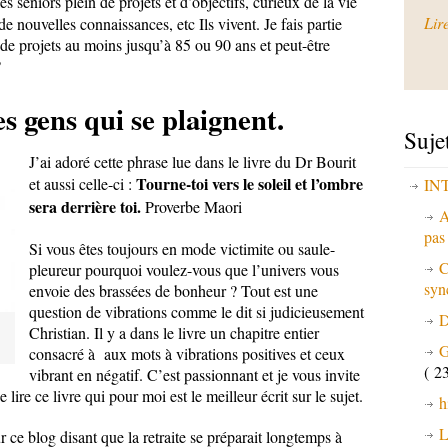
es séniors plein de projets et d’objectifs, curieux de la vie
Lir
de nouvelles connaissances, etc Ils vivent. Je fais partie
de projets au moins jusqu’à 85 ou 90 ans et peut-être
?
es gens qui se plaignent.
Suje
J’ai adoré cette phrase lue dans le livre du Dr Bourit
Tourne-toi vers le soleil et l’ombre
et aussi celle-ci :
IN
sera derrière toi.
Proverbe Maori
A
pa
Si vous êtes toujours en mode victimite ou saule-
C
pleureur pourquoi voulez-vous que l’univers vous
syn
envoie des brassées de bonheur ? Tout est une
question de vibrations comme le dit si judicieusement
D
Christian. Il y a dans le livre un chapitre entier
G
consacré à aux mots à vibrations positives et ceux
( 23
vibrant en négatif. C’est passionnant et je vous invite
ire ce livre qui pour moi est le meilleur écrit sur le sujet.
h
L
ur ce blog disant que la retraite se préparait longtemps à