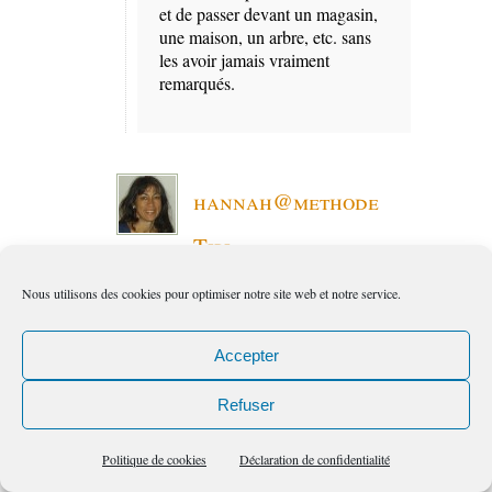
et de passer devant un magasin,
une maison, un arbre, etc. sans
les avoir jamais vraiment
remarqués.
hannah@methode
Tipi
11:16 pm
le
Mar, 3, PM
Nous utilisons des cookies pour optimiser notre site web et notre service.
Accepter
Bonjour Fabrice,
Bon j’ai raté l’examen de la ligne.
Refuser
Changer l’autoroute neuronale n’est
pas simple mais l’exercice d’un blog
Politique de cookies
Déclaration de confidentialité
et la création d’articles y participe.
Changer de métier booste aussi les