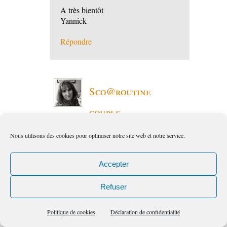
A très bientôt
Yannick
Répondre
Sco@routine
couple
7:14 pm
le
Mai, 19, PM
Nous utilisons des cookies pour optimiser notre site web et notre service.
Accepter
Bonjour Sylviane et Chantal,
Refuser
Excellente entrevue que j’ai écoutée
en totalité deux fois plutôt qu’une et
Politique de cookies
Déclaration de confidentialité
je vous en remercie.