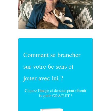
Comment se brancher
sur votre 6e sens et
jouer avec lui ?
Cliquez l'image ci-dessous pour obtenir
le guide GRATUIT !