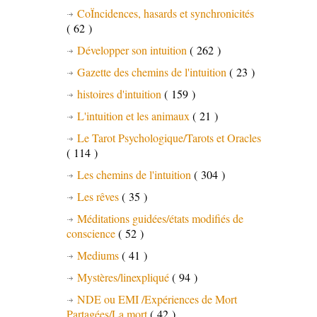
CoÏncidences, hasards et synchronicités
( 62 )
Développer son intuition
( 262 )
Gazette des chemins de l'intuition
( 23 )
histoires d'intuition
( 159 )
L'intuition et les animaux
( 21 )
Le Tarot Psychologique/Tarots et Oracles
( 114 )
Les chemins de l'intuition
( 304 )
Les rêves
( 35 )
Méditations guidées/états modifiés de
conscience
( 52 )
Mediums
( 41 )
Mystères/linexpliqué
( 94 )
NDE ou EMI /Expériences de Mort
Partagées/La mort
( 42 )