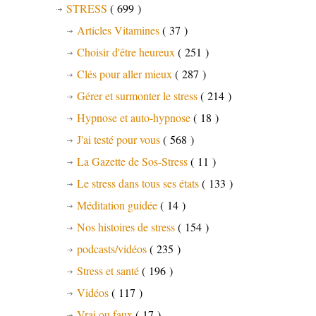
STRESS
( 699 )
Articles Vitamines
( 37 )
Choisir d'être heureux
( 251 )
Clés pour aller mieux
( 287 )
Gérer et surmonter le stress
( 214 )
Hypnose et auto-hypnose
( 18 )
J'ai testé pour vous
( 568 )
La Gazette de Sos-Stress
( 11 )
Le stress dans tous ses états
( 133 )
Méditation guidée
( 14 )
Nos histoires de stress
( 154 )
podcasts/vidéos
( 235 )
Stress et santé
( 196 )
Vidéos
( 117 )
Vrai ou faux
( 17 )