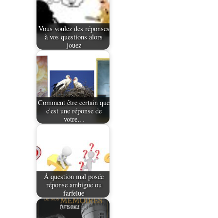
Vous voulez des réponses
à vos questions alors
jouez
Comment être certain que
c'est une réponse de
votre…
À question mal posée
réponse ambigue ou
farfelue