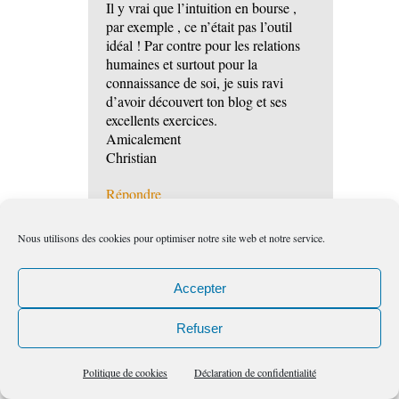
Il y vrai que l’intuition en bourse ,
par exemple , ce n’était pas l’outil
idéal ! Par contre pour les relations
humaines et surtout pour la
connaissance de soi, je suis ravi
d’avoir découvert ton blog et ses
excellents exercices.
Amicalement
Christian
Répondre
Nous utilisons des cookies pour optimiser notre site web et notre service.
sylviane
Accepter
2:43 pm
le
Juil, 4, PM
Refuser
Politique de cookies
Déclaration de confidentialité
Merci Christian,