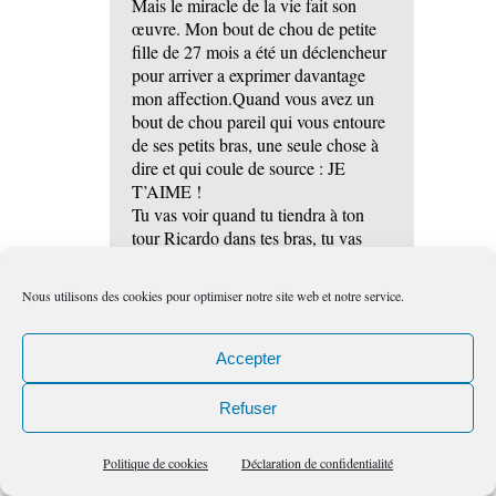
Mais le miracle de la vie fait son
œuvre. Mon bout de chou de petite
fille de 27 mois a été un déclencheur
pour arriver a exprimer davantage
mon affection.Quand vous avez un
bout de chou pareil qui vous entoure
de ses petits bras, une seule chose à
dire et qui coule de source : JE
T’AIME !
Tu vas voir quand tu tiendra à ton
tour Ricardo dans tes bras, tu vas
fondre
!
Nous utilisons des cookies pour optimiser notre site web et notre service.
« Je n’ai pas de souvenir heureux à
me remémorer » Ceci est une
réflexion qu’une de mes sœurs m’a
Accepter
relatée lorsqu’elle s’occupait d’une
dame âgée et qui regrettait de s’être
Refuser
laissée enfermer dans un amour
malheureux.
Politique de cookies
Déclaration de confidentialité
Bel article éveillant les consciences,