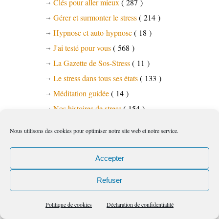
Clés pour aller mieux
( 287 )
Gérer et surmonter le stress
( 214 )
Hypnose et auto-hypnose
( 18 )
J'ai testé pour vous
( 568 )
La Gazette de Sos-Stress
( 11 )
Le stress dans tous ses états
( 133 )
Méditation guidée
( 14 )
Nos histoires de stress
( 154 )
podcasts/vidéos
( 235 )
Nous utilisons des cookies pour optimiser notre site web et notre service.
Stress et santé
( 196 )
Vidéos
( 117 )
Accepter
Vrai ou faux
( 17 )
Refuser
Universel
( 119 )
Politique de cookies
Déclaration de confidentialité
Derniers commentaires