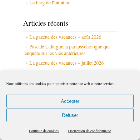
Le blog de l'Intuition
Articles récents
La gazette des vacances – août 2026
Pascale Lafargue,la parapsychologue qui
enquête sur les vies antérieures
La gazette des vacances – juillet 2026
Hélène Picot : quand rêver en grand
devient un roman
Nous utilisons des cookies pour optimiser notre site web et notre service.
Et si vos ancêtres choisissaient vos amours
à votre place ?
Accepter
Les médias en parlent
Refuser
Politique de cookies
Déclaration de confidentialité