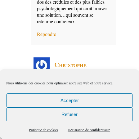
dos des crédules et des plus faibles
psychologiquement qui croit trouver
une solution…qui souvent se
retourne contre eux.
Répondre
Christophe
10:56 pm
le
Déc, 5, PM
Nous utilisons des cookies pour optimiser notre site web et notre service.
Accepter
Ce livre est une révélation, mais
comme tout livre/savoir il ne peut
apporter à la personne que ce à quoi
Refuser
elle est en mesure d’intégrer :
http://cellules-souches-
Politique de cookies
Déclaration de confidentialité
adultes.overblog.com/il-change-