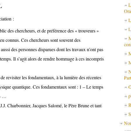
L
L
Ora
iation :
L
L
blic des chercheurs, et de préférence des « trouveurs »
M
peu connus. Ces chercheurs sont souvent des
con
 aussi des personnes disparues dont les travaux n’ont pas
M
 temps. Il s’agit alors de rendre hommage à ces incompris
M
N
s de revisiter les fondamentaux, à la lumière des récentes
Par
O
hysique quantique. Ces fondamentaux sont : 1 – Le temps
p
 – …
R
.J. Charbonnier, Jacques Salomé, le Père Brune et tant
S
No