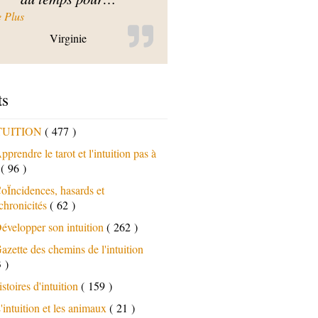
« De très bons exercices très faciles »
e Plus
Virginie
ts
TUITION
( 477 )
pprendre le tarot et l'intuition pas à
s
( 96 )
oÏncidences, hasards et
chronicités
( 62 )
évelopper son intuition
( 262 )
azette des chemins de l'intuition
 )
istoires d'intuition
( 159 )
'intuition et les animaux
( 21 )