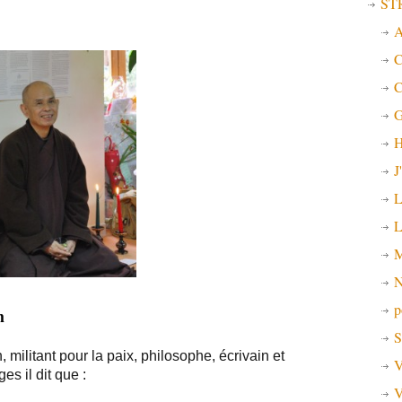
ST
A
C
C
G
H
J
L
L
M
N
p
h
S
militant pour la paix, philosophe, écrivain et
V
s il dit que :
V