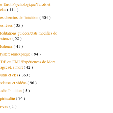
e Tarot Psychologique/Tarots et
cles
( 114 )
es chemins de l'intuition
( 304 )
es rêves
( 35 )
éditations guidées/états modifiés de
science
( 52 )
ediums
( 41 )
ystères/linexpliqué
( 94 )
DE ou EMI /Expériences de Mort
tagées/La mort
( 42 )
utils et clés
( 360 )
odcasts et vidéos
( 96 )
adio Intuition
( 5 )
piritualité
( 76 )
uveau
( 1 )