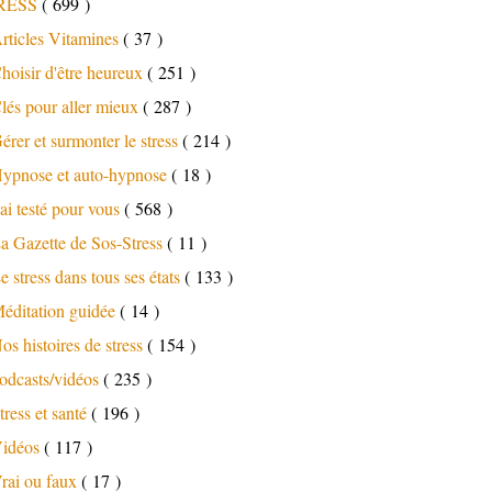
RESS
( 699 )
rticles Vitamines
( 37 )
hoisir d'être heureux
( 251 )
lés pour aller mieux
( 287 )
érer et surmonter le stress
( 214 )
ypnose et auto-hypnose
( 18 )
'ai testé pour vous
( 568 )
a Gazette de Sos-Stress
( 11 )
e stress dans tous ses états
( 133 )
éditation guidée
( 14 )
os histoires de stress
( 154 )
odcasts/vidéos
( 235 )
tress et santé
( 196 )
idéos
( 117 )
rai ou faux
( 17 )