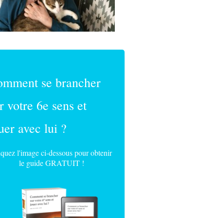
omment se brancher
r votre 6e sens et
uer avec lui ?
iquez l'image ci-dessous pour obtenir
le guide GRATUIT !