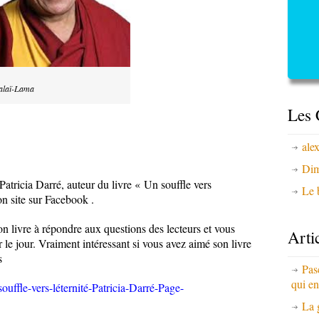
Dalaï-Lama
Les 
ale
Dim
 Patricia Darré, auteur du livre « Un souffle vers
Le b
on site sur Facebook .
son livre à répondre aux questions des lecteurs et vous
Arti
r le jour. Vraiment intéressant si vous avez aimé son livre
s
Pas
qui en
ffle-vers-léternité-Patricia-Darré-Page-
La 