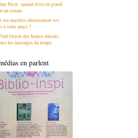
ène Picot : quand rêver en grand
nt un roman
i vos ancêtres choisissaient vos
 à votre place ?
Petit Oracle des heures miroirs,
ptez les messages du temps
médias en parlent