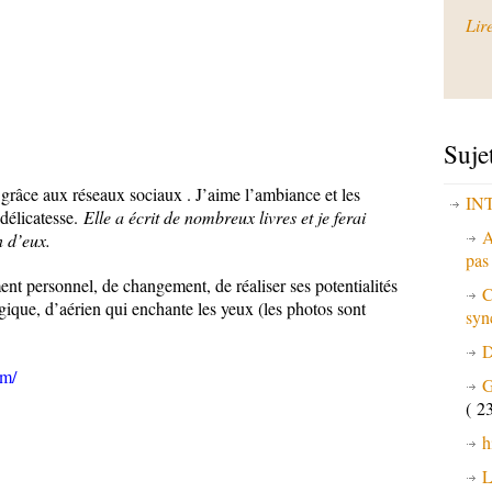
Lir
Suje
r grâce aux réseaux sociaux . J’aime l’ambiance et les
IN
 délicatesse.
Elle a écrit de nombreux livres et je ferai
A
n d’eux.
pa
nt personnel, de changement, de réaliser ses potentialités
C
ique, d’aérien qui enchante les yeux (les photos sont
syn
D
om/
G
( 23
h
L