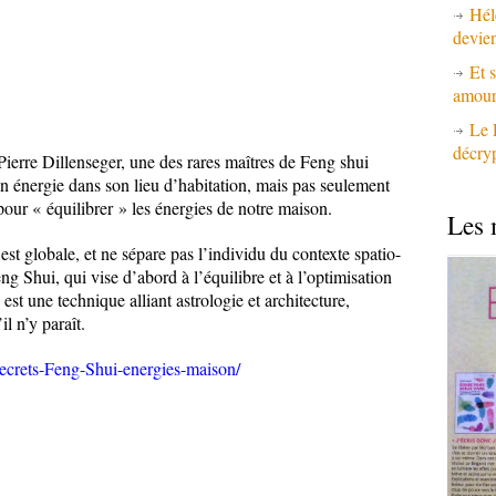
Hél
devie
Et s
amours
Le 
décry
ierre Dillenseger, une des rares maîtres de Feng shui
n énergie dans son lieu d’habitation, mais pas seulement
pour « équilibrer » les énergies de notre maison.
Les 
est globale, et ne sépare pas l’individu du contexte spatio-
ng Shui, qui vise d’abord à l’équilibre et à l’optimisation
 est une technique alliant astrologie et architecture,
l n’y paraît.
ecrets-Feng-Shui-energies-maison/