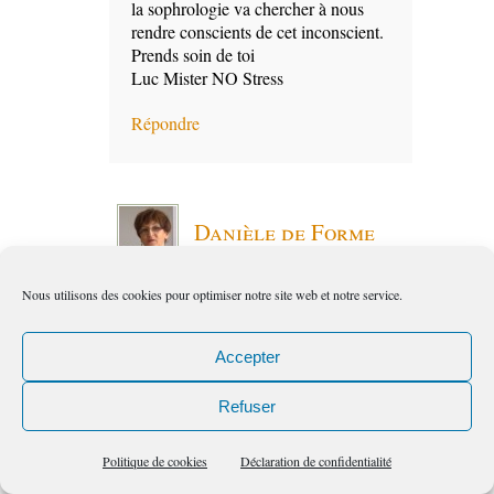
la sophrologie va chercher à nous
rendre conscients de cet inconscient.
Prends soin de toi
Luc Mister NO Stress
Répondre
Danièle de Forme
et bien-être
Nous utilisons des cookies pour optimiser notre site web et notre service.
2:33 pm
le
Août, 19, PM
Accepter
Bonjour Sophie, bonjour Sylviane,
Refuser
Merci pour cet article qui nous révèle
nos possibilités hypnotiques.
Politique de cookies
Déclaration de confidentialité
Je pense que sans les savoir chaque