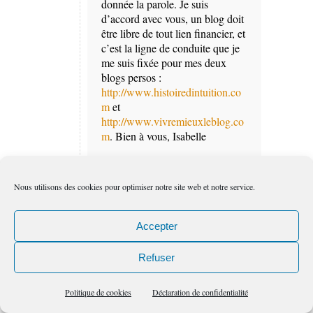
donnée la parole. Je suis
d’accord avec vous, un blog doit
être libre de tout lien financier, et
c’est la ligne de conduite que je
me suis fixée pour mes deux
blogs persos :
http://www.histoiredintuition.co
m
et
http://www.vivremieuxleblog.co
m
. Bien à vous, Isabelle
Répondre
Nous utilisons des cookies pour optimiser notre site web et notre service.
Accepter
sylviane
Refuser
11:37 am
le
Mar, 9, AM
Politique de cookies
Déclaration de confidentialité