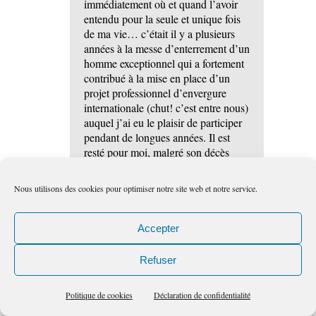
immédiatement où et quand l’avoir
entendu pour la seule et unique fois
de ma vie… c’était il y a plusieurs
années à la messe d’enterrement d’un
homme exceptionnel qui a fortement
contribué à la mise en place d’un
projet professionnel d’envergure
internationale (chut! c’est entre nous)
auquel j’ai eu le plaisir de participer
pendant de longues années. Il est
resté pour moi, malgré son décès
prématuré aux alentours de la
cinquantaine l’image tutélaire du
Nous utilisons des cookies pour optimiser notre site web et notre service.
« Père fondateur ». Je sais qu’en ce
moment il sait que je parle de lui et
j’en profite donc pour lui dire une
Accepter
nouvelle fois « merci » pour l’oeuvre
immense qu’il a su initier au service
Refuser
des autres. Comme d’autres le font
pour Christian aujourd’hui, comme
Politique de cookies
Déclaration de confidentialité
toi, en hommage au modèle qu’il a
pu représenter pour chacun d’eux.