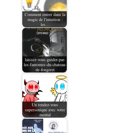
Comment entrer dans la
magie de l'intuition :
les…
laissez-vous-guider-par-
les-fantomes-du-chateau-
de-fougeret
Un rendez-vous
supersonique avec votre
mental