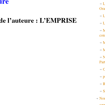
ure
L
Ora
L
 de l’auteure : L’EMPRISE
L
M
con
M
M
N
Par
O
p
R
S
No