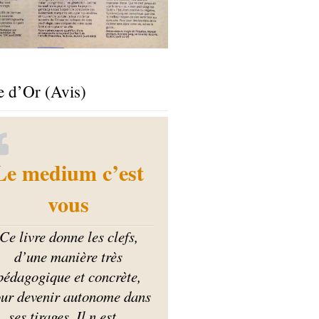
e d’Or (Avis)
Le medium c’est
vous
Ce livre donne les clefs,
d’une manière très
pédagogique et concrète,
ur devenir autonome dans
ses tirages. Il n est
…