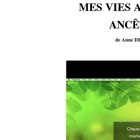
MES VIES 
ANCÊ
de Anne D
Clique
marke