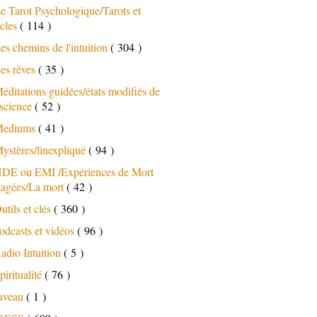
e Tarot Psychologique/Tarots et
cles
( 114 )
es chemins de l'intuition
( 304 )
es rêves
( 35 )
éditations guidées/états modifiés de
science
( 52 )
ediums
( 41 )
ystères/linexpliqué
( 94 )
DE ou EMI /Expériences de Mort
tagées/La mort
( 42 )
utils et clés
( 360 )
odcasts et vidéos
( 96 )
adio Intuition
( 5 )
piritualité
( 76 )
uveau
( 1 )