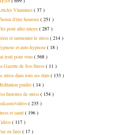
RESS
( 699 )
rticles Vitamines
( 37 )
hoisir d'être heureux
( 251 )
lés pour aller mieux
( 287 )
érer et surmonter le stress
( 214 )
ypnose et auto-hypnose
( 18 )
'ai testé pour vous
( 568 )
a Gazette de Sos-Stress
( 11 )
e stress dans tous ses états
( 133 )
éditation guidée
( 14 )
os histoires de stress
( 154 )
odcasts/vidéos
( 235 )
tress et santé
( 196 )
idéos
( 117 )
rai ou faux
( 17 )