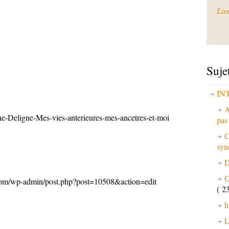
Lir
Suje
IN
A
ne-Deligne-Mes-vies-anterieures-mes-ancetres-et-moi
pa
C
syn
D
G
.com/wp-admin/post.php?post=10508&action=edit
( 23
h
L