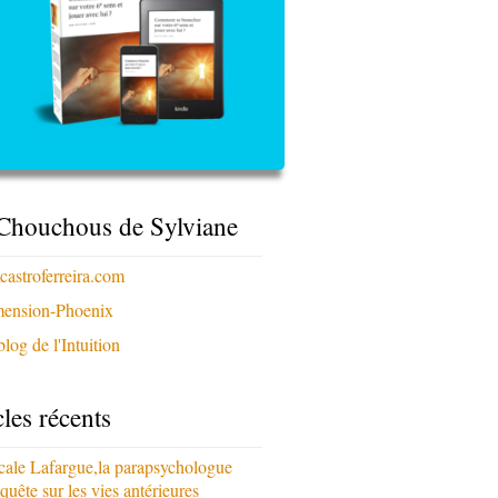
Chouchous de Sylviane
xcastroferreira.com
ension-Phoenix
log de l'Intuition
cles récents
cale Lafargue,la parapsychologue
quête sur les vies antérieures