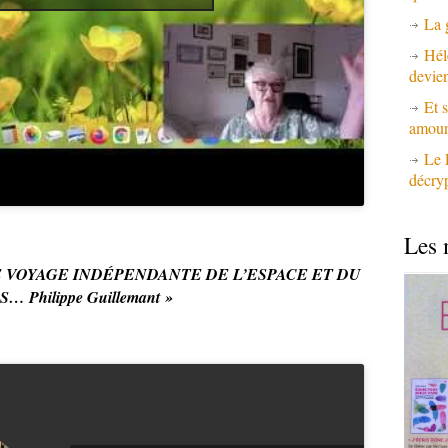
La 
Hél
devie
Et s
amours
Le 
décry
Les 
E VOYAGE INDÉPENDANTE DE L’ESPACE ET DU
… Philippe Guillemant »