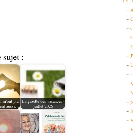
ST
A
C
C
G
H
 sujet :
J
L
L
M
N
i m'ont plu
La gazette des vacances -
p
ient aussi…
juillet 2026
S
V
V