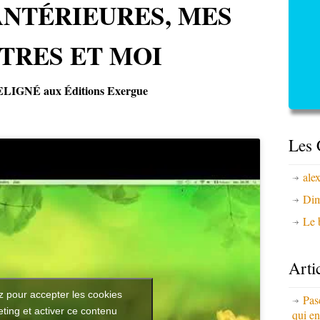
ANTÉRIEURES, MES
TRES ET MOI
ELIGNÉ aux Éditions Exergue
Les 
ale
Dim
Le b
Arti
z pour accepter les cookies
Pas
ting et activer ce contenu
qui en