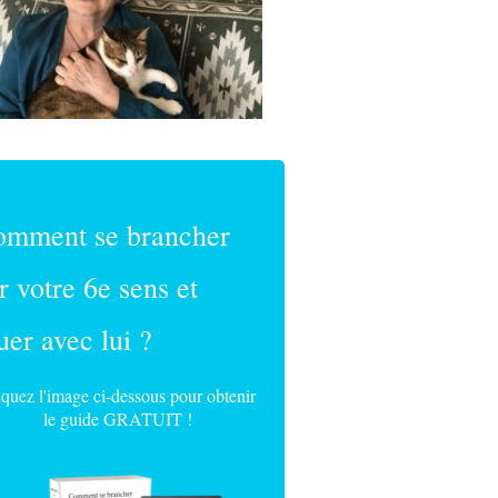
omment se brancher
r votre 6e sens et
uer avec lui ?
iquez l'image ci-dessous pour obtenir
le guide GRATUIT !