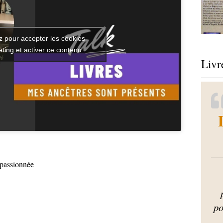
z pour accepter les cookies
ting et activer ce contenu
Livr
 passionnée
po