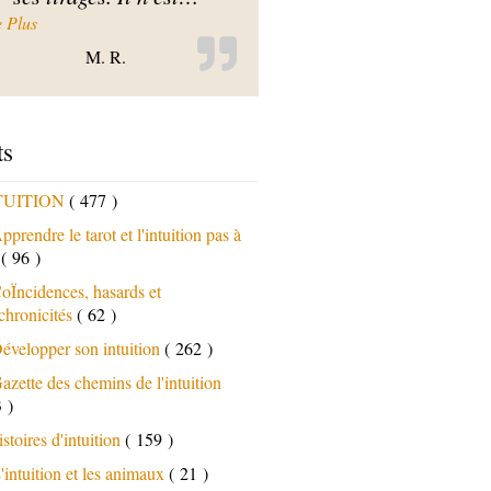
« Le medium c’est vous »
e Plus
M. R.
ts
TUITION
( 477 )
pprendre le tarot et l'intuition pas à
s
( 96 )
oÏncidences, hasards et
chronicités
( 62 )
évelopper son intuition
( 262 )
azette des chemins de l'intuition
 )
istoires d'intuition
( 159 )
'intuition et les animaux
( 21 )