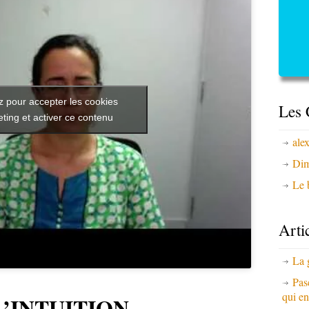
z pour accepter les cookies
Les 
ting et activer ce contenu
ale
Dim
Le b
Arti
La 
Pas
qui en
L’INTUITION