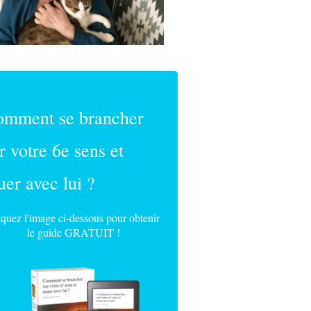
omment se brancher
r votre 6e sens et
uer avec lui ?
iquez l'image ci-dessous pour obtenir
le guide GRATUIT !