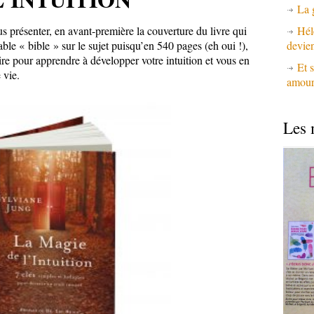
La 
s présenter, en avant-première la couverture du livre qui
Hél
able « bible » sur le sujet puisqu’en 540 pages (eh oui !),
devie
ire pour apprendre à développer votre intuition et vous en
Et s
 vie.
amours
Les 