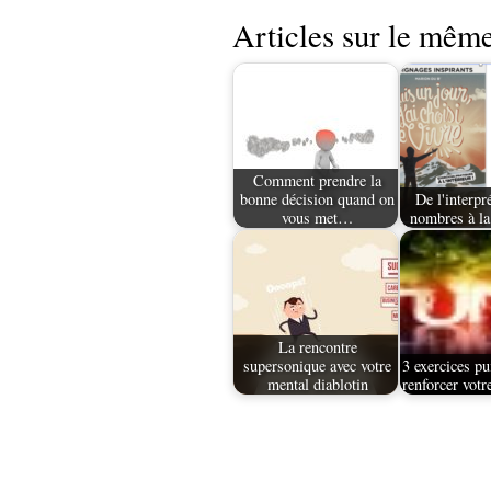
Articles sur le même
Comment prendre la
bonne décision quand on
De l'interpr
vous met…
nombres à la
La rencontre
supersonique avec votre
3 exercices pu
mental diablotin
renforcer votr