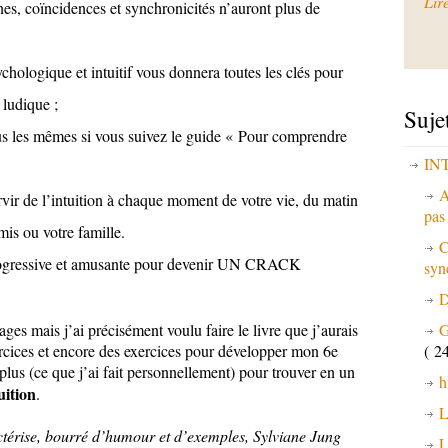
Lir
gnes, coïncidences et synchronicités n’auront plus de
ychologique et intuitif vous donnera toutes les clés pour
 ludique ;
Suje
us les mêmes si vous suivez le guide « Pour comprendre
IN
A
vir de l’intuition à chaque moment de votre vie, du matin
pa
mis ou votre famille.
C
rogressive et amusante pour devenir UN CRACK
syn
D
G
ages mais j’ai précisément voulu faire le livre que j’aurais
( 24
xercices et encore des exercices pour développer mon 6e
 plus (ce que j’ai fait personnellement) pour trouver en un
h
uition
.
L
ctérise, bourré d’humour et d’exemples, Sylviane Jung
L