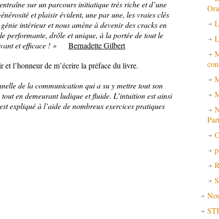
ntraîne sur un parcours initiatique très riche et d’une
Ora
énérosité et plaisir évident, une par une, les vraies clés
L
e génie intérieur et nous amène à devenir des cracks en
e performante, drôle et unique, à la portée de tout le
L
tivant et efficace ! »
Bernadette Gilbert
M
con
r et l’honneur de m’écrire la préface du livre.
M
onnelle de la communication qui a su y mettre tout son
M
, tout en demeurant ludique et fluide. L’intuition est ainsi
est expliqué à l’aide de nombreux exercices pratiques
N
Par
O
p
R
S
No
ST