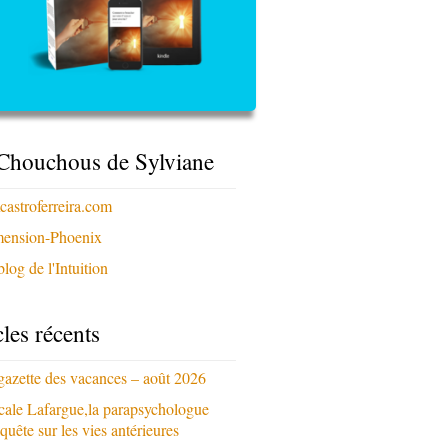
Chouchous de Sylviane
xcastroferreira.com
ension-Phoenix
log de l'Intuition
cles récents
gazette des vacances – août 2026
cale Lafargue,la parapsychologue
quête sur les vies antérieures