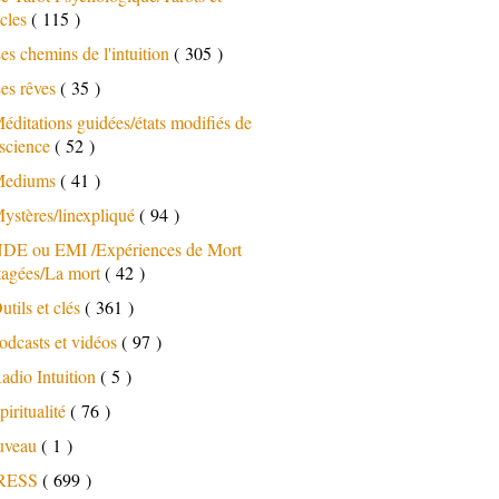
cles
( 115 )
es chemins de l'intuition
( 305 )
es rêves
( 35 )
éditations guidées/états modifiés de
science
( 52 )
ediums
( 41 )
ystères/linexpliqué
( 94 )
DE ou EMI /Expériences de Mort
tagées/La mort
( 42 )
utils et clés
( 361 )
odcasts et vidéos
( 97 )
adio Intuition
( 5 )
piritualité
( 76 )
uveau
( 1 )
RESS
( 699 )