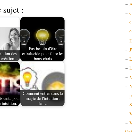
A
 sujet :
C
C
G
H
Pas besoin d'être
J
étation des
extralucide pour faire les
L
 création…
bons choix
L
M
N
Comment entrer dans la
p
issants pour
magie de l'intuition :
e intuition…
les…
S
V
V
Uni