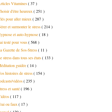
rticles Vitamines
( 37 )
hoisir d'être heureux
( 251 )
lés pour aller mieux
( 287 )
érer et surmonter le stress
( 214 )
ypnose et auto-hypnose
( 18 )
'ai testé pour vous
( 568 )
a Gazette de Sos-Stress
( 11 )
e stress dans tous ses états
( 133 )
éditation guidée
( 14 )
os histoires de stress
( 154 )
odcasts/vidéos
( 235 )
tress et santé
( 196 )
idéos
( 117 )
rai ou faux
( 17 )
versel
( 120 )