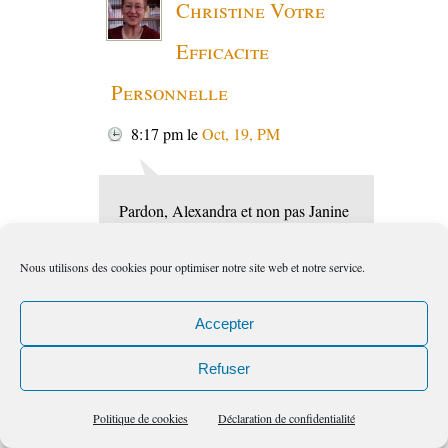
Christine Votre
Efficacite
Personnelle
8:17 pm
le
Oct, 19, PM
Pardon, Alexandra et non pas Janine
!!
Nous utilisons des cookies pour optimiser notre site web et notre service.
Répondre
Accepter
seddiki
Refuser
10:54 pm
le
Oct, 19, PM
Politique de cookies
Déclaration de confidentialité