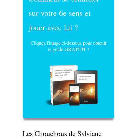
sur votre 6e sens et
jouer avec lui ?
Cliquez l'image ci-dessous pour obtenir
le guide GRATUIT !
Les Chouchous de Sylviane