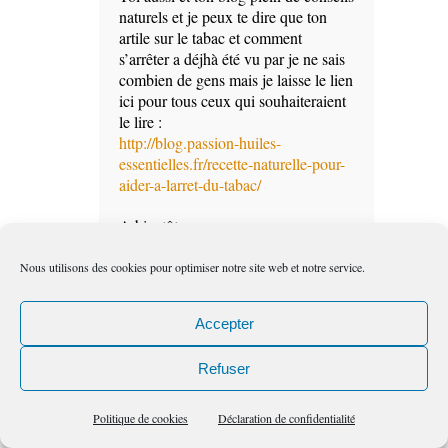
naturels et je peux te dire que ton
artile sur le tabac et comment
s’arrêter a déjhà été vu par je ne sais
combien de gens mais je laisse le lien
ici pour tous ceux qui souhaiteraient
le lire :
http://blog.passion-huiles-
essentielles.fr/recette-naturelle-pour-
aider-a-larret-du-tabac/
A bientôt
Répondre
Nous utilisons des cookies pour optimiser notre site web et notre service.
Accepter
Voyance en ligne
Refuser
12:35 pm
le
Nov, 12, PM
Politique de cookies
Déclaration de confidentialité