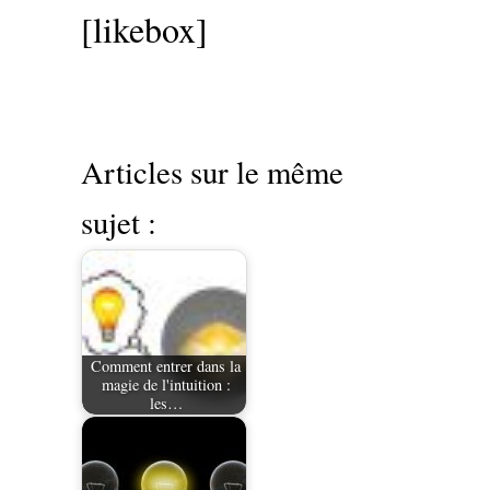
[likebox]
Articles sur le même
sujet :
Comment entrer dans la
magie de l'intuition :
les…