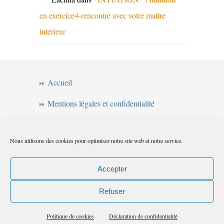
en exercice4-rencontre avec votre maître
intérieur
Accueil
Mentions légales et confidentialité
CGV
Nous utilisons des cookies pour optimiser notre site web et notre service.
Forum de l’intuition
Politique de cookies (UE)
Accepter
Refuser
Les chemins de l'intuition
© 2010
|
Flux
Politique de cookies
Déclaration de confidentialité
(RSS)
|
Commentaires (RSS)