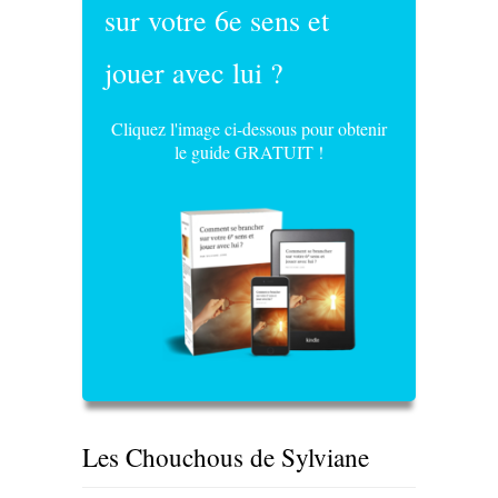
sur votre 6e sens et
jouer avec lui ?
Cliquez l'image ci-dessous pour obtenir
le guide GRATUIT !
Les Chouchous de Sylviane