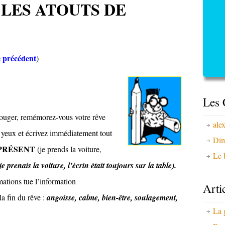
LES ATOUTS DE
le précédent
)
Les 
bouger, remémorez-vous votre rêve
ale
 yeux et écrivez immédiatement tout
Dim
PRÉSENT
(je prends la voiture,
Le b
je prenais la voiture, l’écrin était toujours sur la table).
mations tue l’information
Arti
a fin du rêve :
angoisse, calme, bien-être, soulagement,
La 