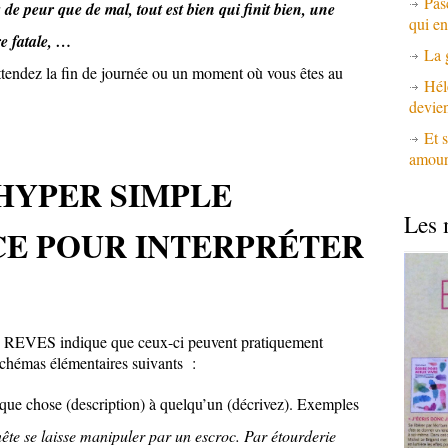
Pas
 de peur que de mal, tout est bien qui finit bien, une
qui en
e fatale, …
La 
attendez la fin de journée ou un moment où vous êtes au
Hél
devie
Et s
amours
HYPER SIMPLE
Les 
CE POUR INTERPRÉTER
les REVES indique que ceux-ci peuvent pratiquement
 schémas élémentaires suivants :
lque chose (description) à quelqu’un (décrivez). Exemples
ête se laisse manipuler par un escroc. Par étourderie