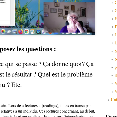
C
G
H
J
L
L
posez les questions :
M
N
ce qui se passe ? Ça donne quoi? Ça
p
t le résultat ? Quel est le problème
S
nu ? Etc.
V
V
Uni
in. Lors de « lectures » (readings), faites en transe par
relatives à un individu. Ces lectures concernant, au début,
Dern
diversifiés et ont porté par la suite sur l’interprétation des