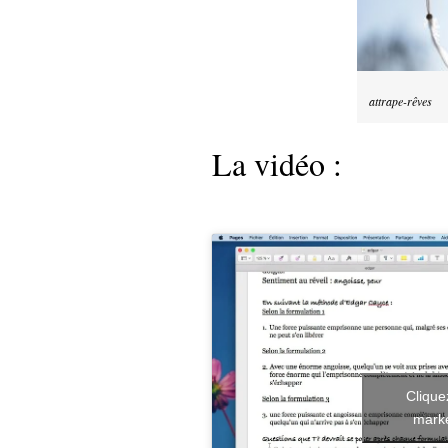
attrape-rêves
La vidéo :
Clique
marke