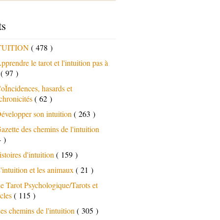
ts
TUITION
( 478 )
pprendre le tarot et l'intuition pas à
s
( 97 )
oÏncidences, hasards et
chronicités
( 62 )
évelopper son intuition
( 263 )
azette des chemins de l'intuition
 )
istoires d'intuition
( 159 )
'intuition et les animaux
( 21 )
e Tarot Psychologique/Tarots et
cles
( 115 )
es chemins de l'intuition
( 305 )