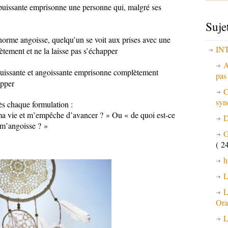
uissante emprisonne une personne qui, malgré ses
Suje
orme angoisse, quelqu’un se voit aux prises avec une
IN
tement et ne la laisse pas s’échapper
A
uissante et angoissante emprisonne complètement
pa
apper
C
syn
ès chaque formulation :
a vie et m’empêche d’avancer ? » Ou « de quoi est-ce
D
i m’angoisse ? »
G
( 24
h
L
L
Ora
L