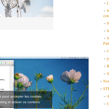
L
M
con
M
M
N
Par
O
p
R
S
No
ST
A
z pour accepter les cookies
ting et activer ce contenu
C