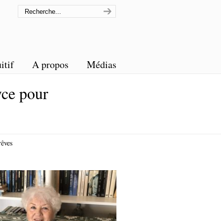
itif
A propos
Médias
ce pour
rêves