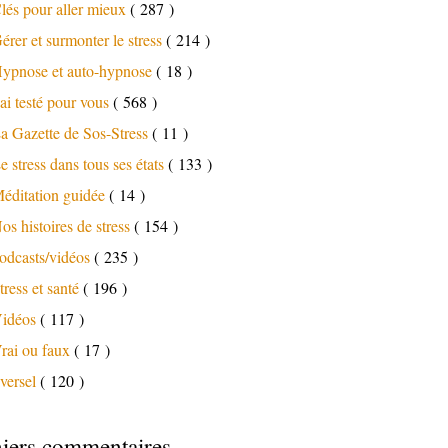
lés pour aller mieux
( 287 )
érer et surmonter le stress
( 214 )
ypnose et auto-hypnose
( 18 )
'ai testé pour vous
( 568 )
a Gazette de Sos-Stress
( 11 )
e stress dans tous ses états
( 133 )
éditation guidée
( 14 )
os histoires de stress
( 154 )
odcasts/vidéos
( 235 )
tress et santé
( 196 )
idéos
( 117 )
rai ou faux
( 17 )
versel
( 120 )
iers commentaires