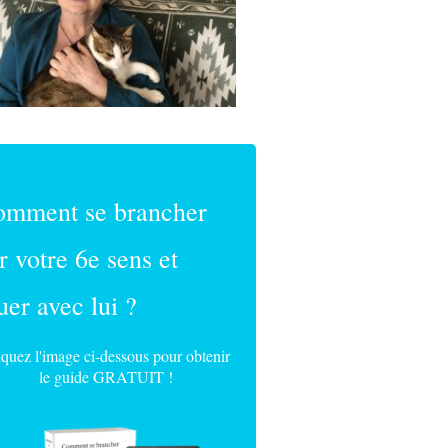
omment se brancher
r votre 6e sens et
uer avec lui ?
iquez l'image ci-dessous pour obtenir
le guide GRATUIT !