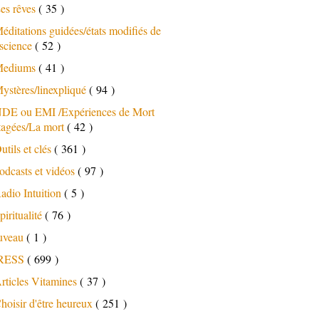
es rêves
( 35 )
éditations guidées/états modifiés de
science
( 52 )
ediums
( 41 )
ystères/linexpliqué
( 94 )
DE ou EMI /Expériences de Mort
tagées/La mort
( 42 )
utils et clés
( 361 )
odcasts et vidéos
( 97 )
adio Intuition
( 5 )
piritualité
( 76 )
uveau
( 1 )
RESS
( 699 )
rticles Vitamines
( 37 )
hoisir d'être heureux
( 251 )