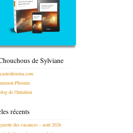
Chouchous de Sylviane
xcastroferreira.com
ension-Phoenix
log de l'Intuition
cles récents
gazette des vacances – août 2026