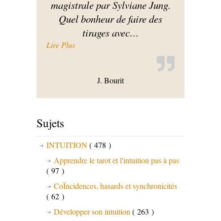
magistrale par Sylviane Jung.
Quel bonheur de faire des
tirages avec
…
« C’est une formation hors du commun »
Lire Plus
J. Bourit
Sujets
INTUITION
( 478 )
Apprendre le tarot et l'intuition pas à pas
( 97 )
CoÏncidences, hasards et synchronicités
( 62 )
Développer son intuition
( 263 )