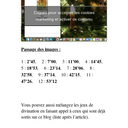
Cliquez pour accepter les cookies
marketing et activer ce contenu
Passage des images :
2’45
7’00
11’00
14’45
1 :
, 2 :
, 3 :
, 4 :
,
18’53
23’14
28’06
5 :
, 6 :
, 7 :
, 8 :
32’58
37’14
42’15
, 9 :
, 10 :
, 11 :
47’26
53’12
, 12 :
Vous pouvez aussi mélangez les jeux de
divination en faisant appel à ceux qui sont déjà
sortis sur ce blog (liste après l’article).