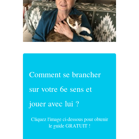
Comment se brancher
sur votre 6e sens et
jouer avec lui ?
Cliquez l'image ci-dessous pour obtenir
le guide GRATUIT !