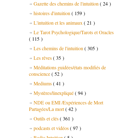
Gazette des chemins de l'intuition
( 24 )
histoires d'intuition
( 159 )
L'intuition et les animaux
( 21 )
Le Tarot Psychologique/Tarots et Oracles
( 115 )
Les chemins de l'intuition
( 305 )
Les rêves
( 35 )
Méditations guidées/états modifiés de
conscience
( 52 )
Mediums
( 41 )
Mystères/linexpliqué
( 94 )
NDE ou EMI /Expériences de Mort
Partagées/La mort
( 42 )
Outils et clés
( 361 )
podcasts et vidéos
( 97 )
Radio Intuition
( 5 )