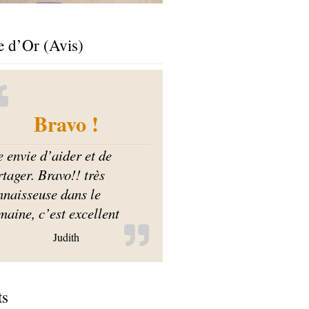
e d’Or (Avis)
Bravo !
e envie d’aider et de
tager. Bravo!! très
nnaisseuse dans le
maine, c’est excellent
Judith
ts