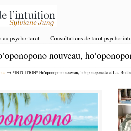
r au psycho-tarot
Consultations de tarot psycho-intu
oponopono nouveau, ho’oponopone
→
vous
*INTUITION* Ho’oponopono nouveau, ho’oponoponette et Luc Bodin