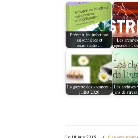
Prévenir les infections
saisonnières et
Les archives
récidivantes…
épisode 3 : d
La gazette des vacances -
Les archives 
juillet 2026
ans de stress
Le 18 juin 2016
/
9 commentaire