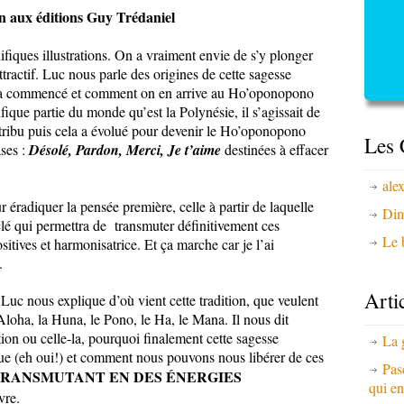
 aux éditions Guy Trédaniel
fiques illustrations. On a vraiment envie de s’y plonger
attractif. Luc nous parle des origines de cette sagesse
 a commencé et comment on en arrive au Ho’oponopono
ique partie du monde qu’est la Polynésie, il s’agissait de
ribu puis cela a évolué pour devenir le Ho’oponopono
Les 
ses :
D
ésolé
, Pardon, Merci, Je t’aime
destinées à effacer
ale
r éradiquer la pensée première, celle à partir de laquelle
Dim
lé qui permettra de transmuter définitivement ces
Le b
tives et harmonisatrice. Et ça marche car je l’ai
.
Arti
Luc nous explique d’où vient cette tradition, que veulent
loha, la Huna, le Pono, le Ha, le Mana. Il nous dit
tion ou celle-la, pourquoi finalement cette sagesse
La 
que (eh oui!) et comment nous pouvons nous libérer de ces
Pas
TRANSMUTANT EN DES ÉNERGIES
qui en
vre.