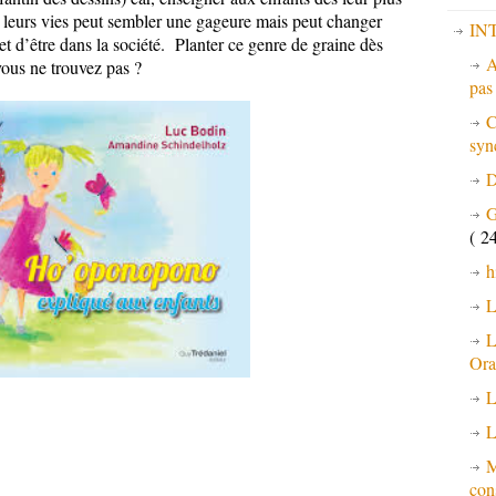
e leurs vies peut sembler une gageure mais peut changer
IN
 et d’être dans la société. Planter ce genre de graine dès
A
vous ne trouvez pas ?
pa
C
syn
D
G
( 24
h
L
L
Ora
L
L
M
con