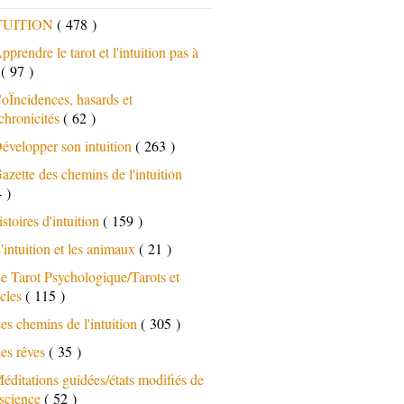
TUITION
( 478 )
pprendre le tarot et l'intuition pas à
s
( 97 )
oÏncidences, hasards et
chronicités
( 62 )
évelopper son intuition
( 263 )
azette des chemins de l'intuition
 )
istoires d'intuition
( 159 )
'intuition et les animaux
( 21 )
e Tarot Psychologique/Tarots et
cles
( 115 )
es chemins de l'intuition
( 305 )
es rêves
( 35 )
éditations guidées/états modifiés de
science
( 52 )