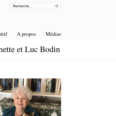
itif
A propos
Médias
tte et Luc Bodin