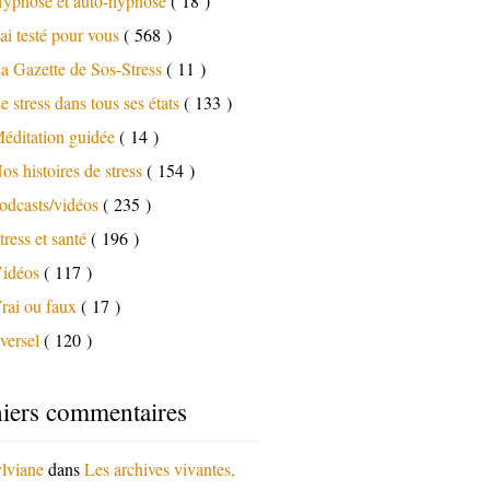
ypnose et auto-hypnose
( 18 )
'ai testé pour vous
( 568 )
a Gazette de Sos-Stress
( 11 )
e stress dans tous ses états
( 133 )
éditation guidée
( 14 )
os histoires de stress
( 154 )
odcasts/vidéos
( 235 )
tress et santé
( 196 )
idéos
( 117 )
rai ou faux
( 17 )
versel
( 120 )
iers commentaires
lviane
dans
Les archives vivantes,