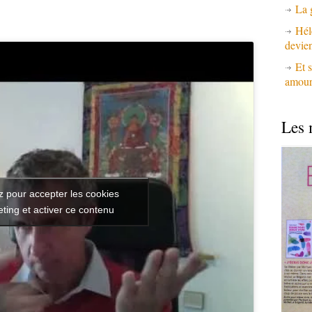
La 
Hél
devie
Et s
amours
Les 
z pour accepter les cookies
ting et activer ce contenu