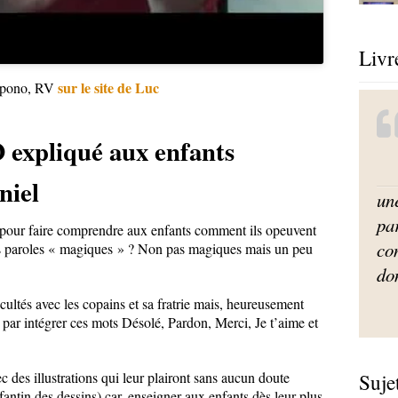
Livr
sur le site de Luc
nopono, RV
pliqué aux enfants
niel
un
par
e pour faire comprendre aux enfants comment ils opeuvent
co
ces paroles « magiques » ? Non pas magiques mais un peu
do
cultés avec les copains et sa fratrie mais, heureusement
 par intégrer ces mots Désolé, Pardon, Merci, Je t’aime et
c des illustrations qui leur plairont sans aucun doute
Suje
fantin des dessins) car, enseigner aux enfants dès leur plus