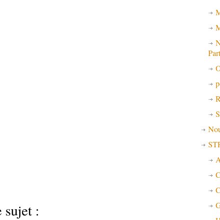
M
M
N
Par
O
p
R
S
No
ST
A
C
C
G
 sujet :