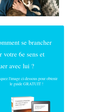
omment se brancher
r votre 6e sens et
uer avec lui ?
iquez l'image ci-dessous pour obtenir
le guide GRATUIT !