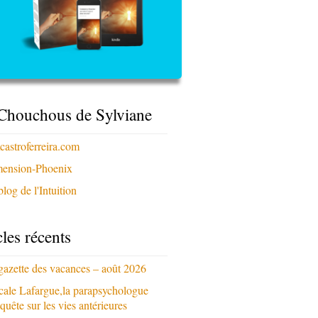
Chouchous de Sylviane
xcastroferreira.com
ension-Phoenix
log de l'Intuition
cles récents
gazette des vacances – août 2026
cale Lafargue,la parapsychologue
quête sur les vies antérieures