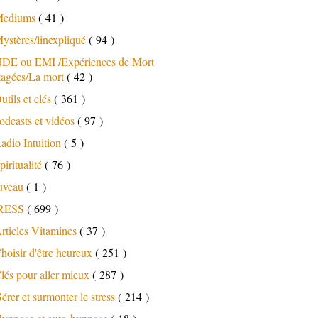
ediums
( 41 )
ystères/linexpliqué
( 94 )
DE ou EMI /Expériences de Mort
tagées/La mort
( 42 )
utils et clés
( 361 )
odcasts et vidéos
( 97 )
adio Intuition
( 5 )
piritualité
( 76 )
uveau
( 1 )
RESS
( 699 )
rticles Vitamines
( 37 )
hoisir d'être heureux
( 251 )
lés pour aller mieux
( 287 )
érer et surmonter le stress
( 214 )