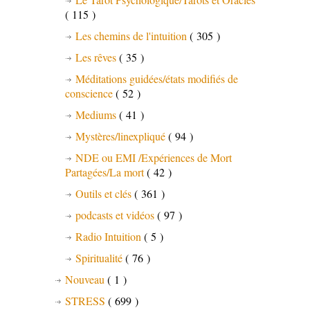
( 115 )
Les chemins de l'intuition
( 305 )
Les rêves
( 35 )
Méditations guidées/états modifiés de
conscience
( 52 )
Mediums
( 41 )
Mystères/linexpliqué
( 94 )
NDE ou EMI /Expériences de Mort
Partagées/La mort
( 42 )
Outils et clés
( 361 )
podcasts et vidéos
( 97 )
Radio Intuition
( 5 )
Spiritualité
( 76 )
Nouveau
( 1 )
STRESS
( 699 )