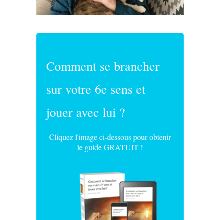
Comment se brancher
sur votre 6e sens et
jouer avec lui ?
Cliquez l'image ci-dessous pour obtenir
le guide GRATUIT !