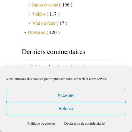
Stress et santé
( 196 )
Vidéos
( 117 )
Vrai ou faux
( 17 )
Universel
( 120 )
Derniers commentaires
Sylviane
dans
Les archives vivantes,
épisode 4: des pépites sur le tarot psycho-
Nous utilisons des cookies pour optimiser notre site web et notre service.
intuitif
Accepter
Astroideal
dans
Les archives vivantes,
Refuser
épisode 4: des pépites sur le tarot psycho-
intuitif
Politique de cookies
Déclaration de confidentialité