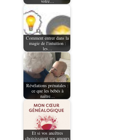
votre…
Comment entrer dans la
magie de l'intuition :
les…
Révélations prénatales :
ce que les bébés à
naître…
Et si vos ancêtres
choisissaient vos amours