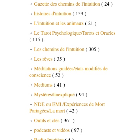
Gazette des chemins de l'intuition
( 24 )
histoires d'intuition
( 159 )
L'intuition et les animaux
( 21 )
Le Tarot Psychologique/Tarots et Oracles
( 115 )
Les chemins de l'intuition
( 305 )
Les rêves
( 35 )
Méditations guidées/états modifiés de
conscience
( 52 )
Mediums
( 41 )
Mystères/linexpliqué
( 94 )
NDE ou EMI /Expériences de Mort
Partagées/La mort
( 42 )
Outils et clés
( 361 )
podcasts et vidéos
( 97 )
Radio Intuition
( 5 )