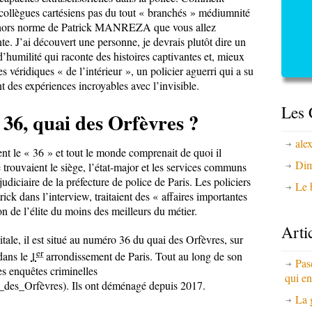
s collègues cartésiens pas du tout « branchés » médiumnité
rs hors norme de Patrick MANREZA que vous allez
e. J’ai découvert une personne, je devrais plutôt dire un
’humilité qui raconte des histoires captivantes et, mieux
s véridiques « de l’intérieur », un policier aguerri qui a su
nt des expériences incroyables avec l’invisible.
Les 
36, quai des Orfèvres ?
ale
vent le « 36 » et tout le monde comprenait de quoi il
Dim
e trouvaient le siège, l’état-major et les services communs
judiciaire de la préfecture de police de Paris. Les policiers
Le b
ick dans l’interview, traitaient des « affaires importantes
non de l’élite du moins des meilleurs du métier.
Arti
itale, il est situé au numéro 36 du quai des Orfèvres, sur
er
 dans le
1
arrondissement de Paris. Tout au long de son
Pas
des enquêtes criminelles
qui en
ai_des_Orfèvres). Ils ont déménagé depuis 2017.
La 