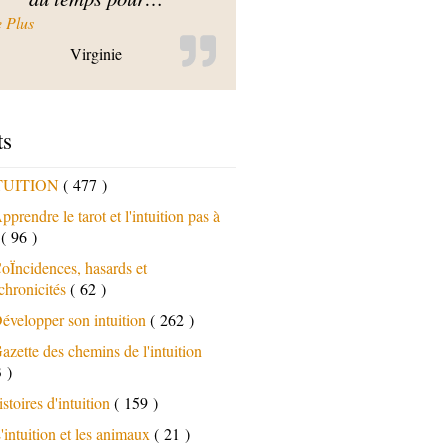
« De très bons exercices très faciles »
e Plus
Virginie
ts
TUITION
( 477 )
pprendre le tarot et l'intuition pas à
s
( 96 )
oÏncidences, hasards et
chronicités
( 62 )
évelopper son intuition
( 262 )
azette des chemins de l'intuition
 )
istoires d'intuition
( 159 )
'intuition et les animaux
( 21 )