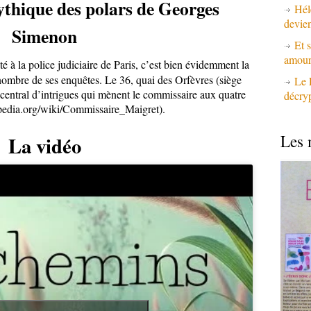
ythique des polars de Georges
Hél
devie
Simenon
Et s
amours
té à la police judiciaire de Paris, c’est bien évidemment la
à nombre de ses enquêtes. Le 36, quai des Orfèvres (siège
Le 
nt central d’intrigues qui mènent le commissaire aux quatre
décry
kipedia.org/wiki/Commissaire_Maigret).
Les 
La vidéo