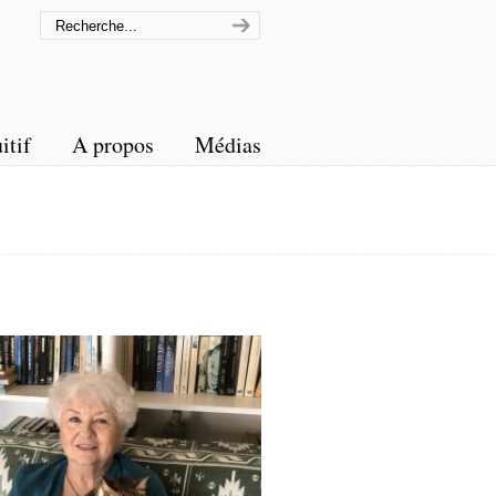
itif
A propos
Médias