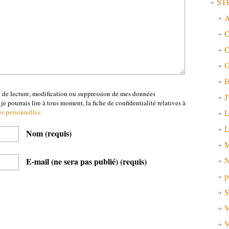
ST
A
C
C
G
H
t de lecture, modification ou suppression de mes données
J
je pourrais lire à tous moment, la fiche de confidentialité relatives à
L
es personnelles.
L
Nom
(requis)
M
N
E-mail (ne sera pas publié)
(requis)
p
S
V
V