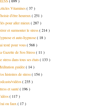
RESS
( 699 )
rticles Vitamines
( 37 )
hoisir d'être heureux
( 251 )
lés pour aller mieux
( 287 )
érer et surmonter le stress
( 214 )
ypnose et auto-hypnose
( 18 )
'ai testé pour vous
( 568 )
a Gazette de Sos-Stress
( 11 )
e stress dans tous ses états
( 133 )
éditation guidée
( 14 )
os histoires de stress
( 154 )
odcasts/vidéos
( 235 )
tress et santé
( 196 )
idéos
( 117 )
rai ou faux
( 17 )