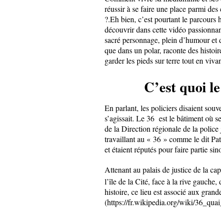
réussir à se faire une place parmi de
?.Eh bien, c’est pourtant le parcou
découvrir dans cette vidéo passionnant
sacré personnage, plein d’humour et d
que dans un polar, raconte des histoire
garder les pieds sur terre tout en viva
C’est quoi le
En parlant, les policiers disaient sou
s’agissait. Le 36 est le bâtiment où s
de la Direction régionale de la police 
travaillant au « 36 » comme le dit Patr
et étaient réputés pour faire partie si
Attenant au palais de justice de la cap
l’île de la Cité, face à la rive gauche,
histoire, ce lieu est associé aux gran
(https://fr.wikipedia.org/wiki/36_qu