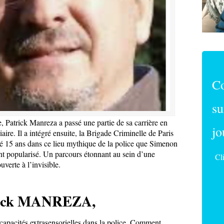
C
su
e, Patrick Manreza a passé une partie de sa carrière en
jo
aire. Il a intégré ensuite, la Brigade Criminelle de Paris
sé 15 ans dans ce lieu mythique de la police que Simenon
nt popularisé. Un parcours étonnant au sein d’une
Cl
verte à l’invisible.
rick MANREZA,
apacités extrasensorielles dans la police. Comment