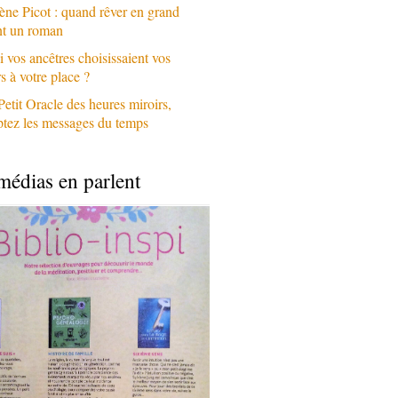
ène Picot : quand rêver en grand
nt un roman
i vos ancêtres choisissaient vos
 à votre place ?
Petit Oracle des heures miroirs,
ptez les messages du temps
médias en parlent