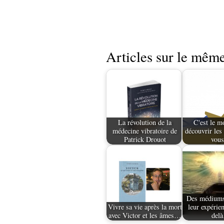
Articles sur le même
La révolution de la
C'est le m
médecine vibratoire de
découvrir les 
Patrick Drouot
vou
Des médiums 
Vivre sa vie après la mort
leur expérien
avec Victor et les âmes…
del