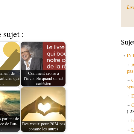
Lir
 sujet :
Suje
IN
A
pa
oment de
Comment croire à
articles que
l'invisible quand on est
C
s…
cartésien
syn
D
G
( 23
parlent de
h
ce de l'au-
Des voeux pour 2024 pas
à…
comme les autres
L