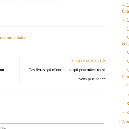
L
Ora
L
L
un commentaire
M
con
M
ARTICLE SUIVANT
M
ion
Des livres qui m'ont plu et qui pourraient aussi
N
Par
vous passionner
O
p
R
S
No