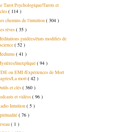
e Tarot Psychologique/Tarots et
cles
( 114 )
es chemins de l'intuition
( 304 )
es rêves
( 35 )
éditations guidées/états modifiés de
science
( 52 )
ediums
( 41 )
ystères/linexpliqué
( 94 )
DE ou EMI /Expériences de Mort
tagées/La mort
( 42 )
utils et clés
( 360 )
odcasts et vidéos
( 96 )
adio Intuition
( 5 )
piritualité
( 76 )
uveau
( 1 )