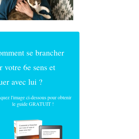
omment se brancher
r votre 6e sens et
uer avec lui ?
iquez l'image ci-dessous pour obtenir
le guide GRATUIT !