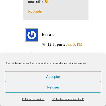
nous offre
!
Répondre
Roger
12:11 pm
le
Jan, 5, PM
Bonjour Sylviane, De retour d’un
Nous utilisons des cookies pour optimiser notre site web et notre service.
petit séjour contemplatif, je découvre
mes mails qui m’attendaient. Avant
Accepter
toute chose je vous souhaite une
excellente Année 2015 remplie de
petits bonheurs.
Refuser
Comme je suis joueur et que
j’épluche chaque mail de votre part je
Politique de cookies
Déclaration de confidentialité
tente mes réponses sous forme d’un