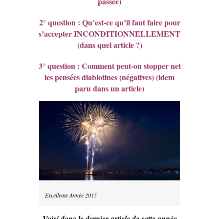
passée)
2° question : Qu’est-ce qu’il faut faire pour
s’accepter INCONDITIONNELLEMENT
(dans quel article ?)
3° question : Comment peut-on stopper net
les pensées diablotines (négatives) (idem
paru dans un article)
Excellente Année 2015
Voici donc le dernier article de cette année