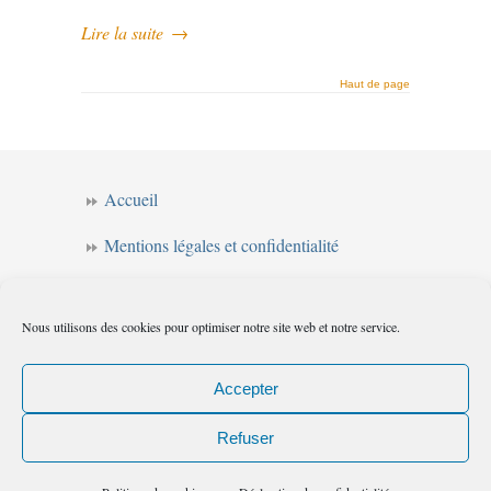
Lire la suite
→
Haut de page
Accueil
Mentions légales et confidentialité
CGV
Nous utilisons des cookies pour optimiser notre site web et notre service.
Forum de l’intuition
Politique de cookies (UE)
Accepter
Refuser
Les chemins de l'intuition
© 2010
|
Flux