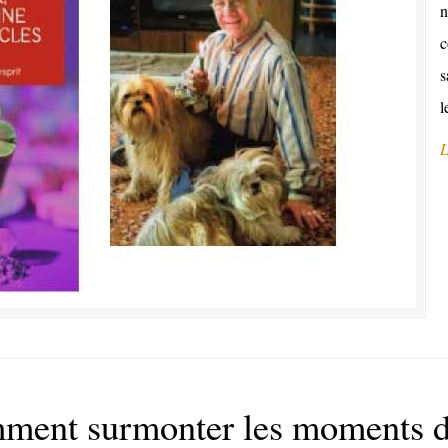
n
c
s
l
L
nt surmonter les moments dif