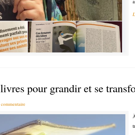
a
L
vres pour grandir et se transf
n commentaire
À
t