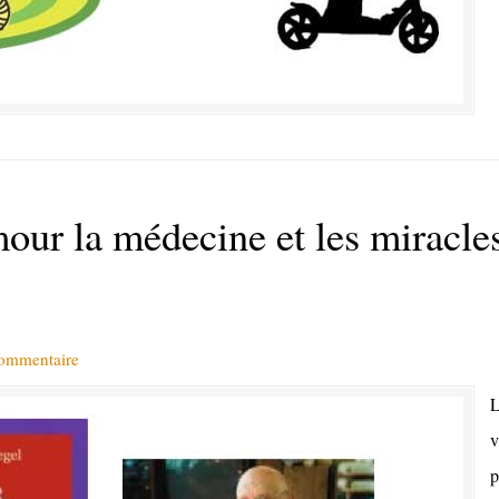
r la médecine et les miracles
commentaire
L
v
p