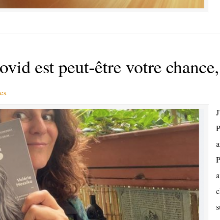
id est peut-être votre chance,
es
J
P
a
P
a
c
s