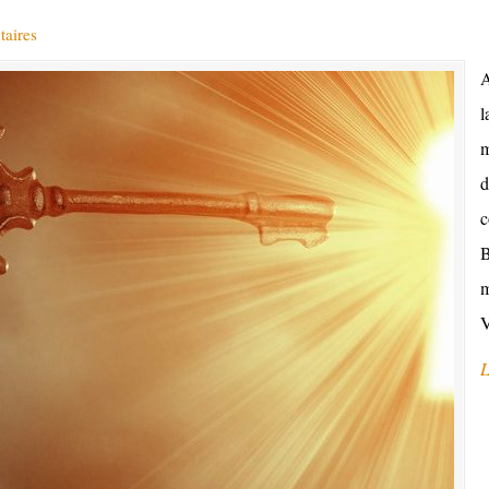
aires
A
l
m
d
c
B
m
V
L