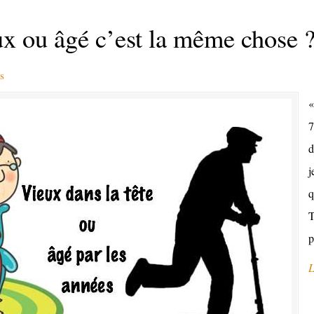
 ou âgé c’est la même chose 
s
«
7
d
j
q
T
p
L