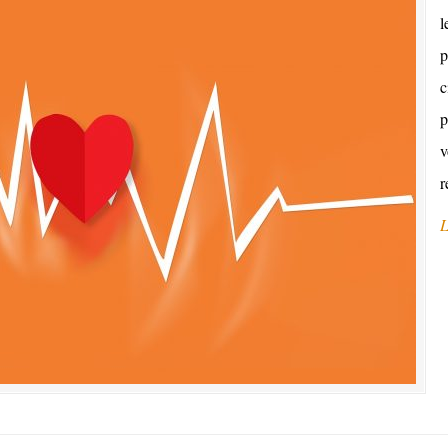
l
p
c
p
v
r
L