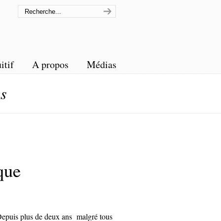
itif
A propos
Médias
s
que
epuis plus de deux ans malgré tous