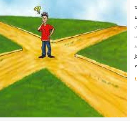
t
a
c
c
a
j
v
L