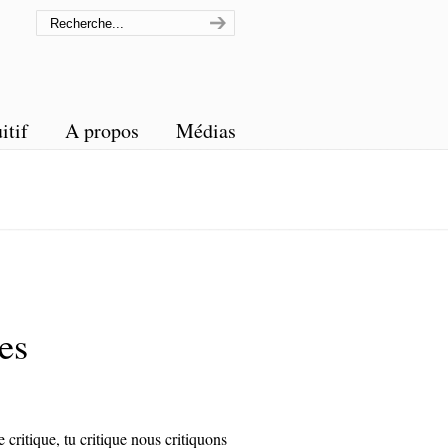
itif
A propos
Médias
es
e critique, tu critique nous critiquons