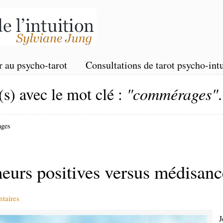
r au psycho-tarot
Consultations de tarot psycho-intu
(s) avec le mot clé :
"commérages"
.
ages
rs positives versus médisanc
taires
J