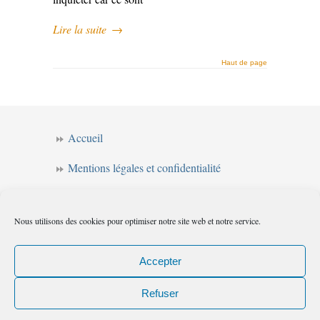
Lire la suite
→
Haut de page
Accueil
Mentions légales et confidentialité
CGV
Nous utilisons des cookies pour optimiser notre site web et notre service.
Forum de l’intuition
Politique de cookies (UE)
Accepter
Refuser
Les chemins de l'intuition
© 2010
|
Flux