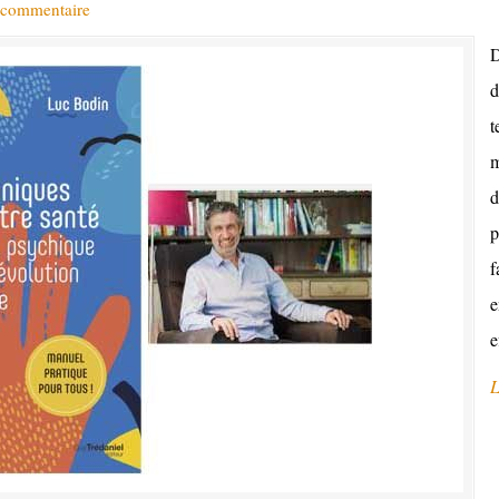
 commentaire
D
d
t
m
d
p
f
e
e
L