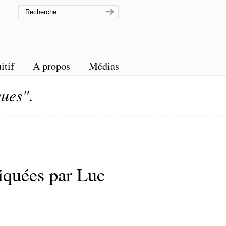
itif
A propos
Médias
ques"
.
iquées par Luc