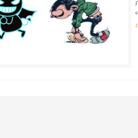
j
c
L