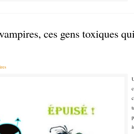
mpires, ces gens toxiques qui
res
U
c
c
t
p
à