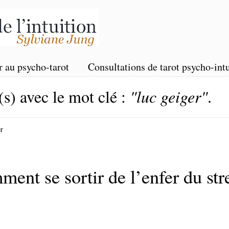
r au psycho-tarot
Consultations de tarot psycho-intu
(s) avec le mot clé :
"luc geiger"
.
er
t se sortir de l’enfer du str