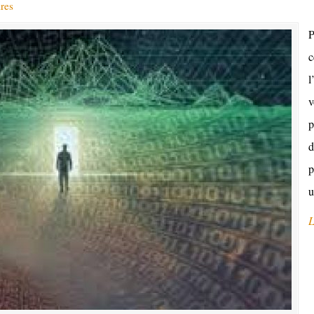
res
P
c
l
v
p
d
p
u
L