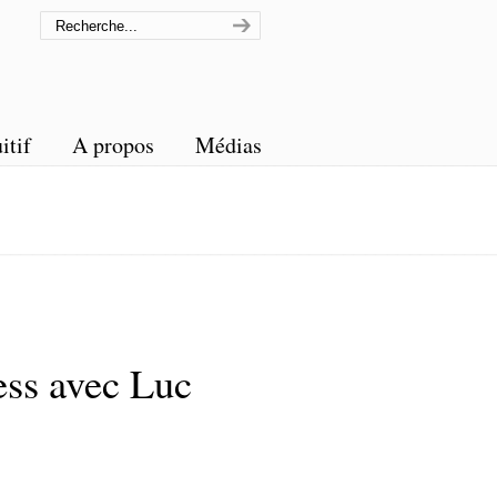
itif
A propos
Médias
ess avec Luc