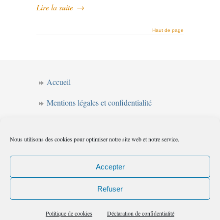
Lire la suite
→
Haut de page
Accueil
Mentions légales et confidentialité
CGV
Nous utilisons des cookies pour optimiser notre site web et notre service.
Forum de l’intuition
Politique de cookies (UE)
Accepter
Refuser
Les chemins de l'intuition
© 2010
|
Flux
Politique de cookies
Déclaration de confidentialité
(RSS)
|
Commentaires (RSS)