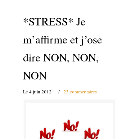
*STRESS* Je
m’affirme et j’ose
dire NON, NON,
NON
Le 4 juin 2012
/
23 commentaires