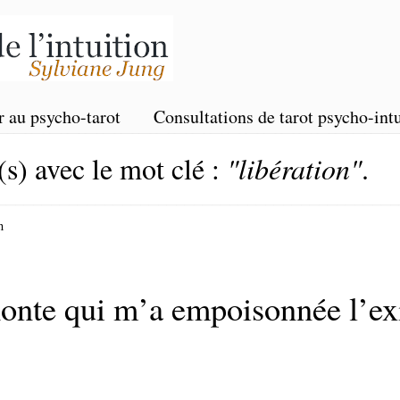
r au psycho-tarot
Consultations de tarot psycho-intu
(s) avec le mot clé :
"libération"
.
n
nte qui m’a empoisonnée l’exi