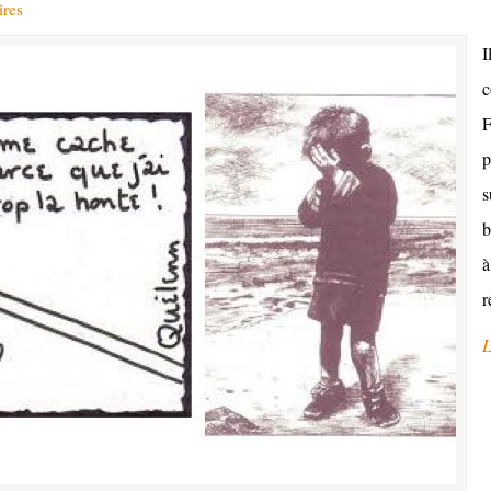
res
I
c
F
p
s
b
à
r
L