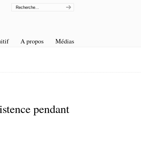
itif
A propos
Médias
stence pendant