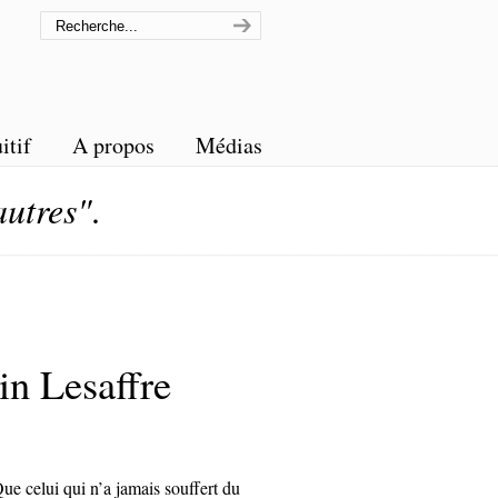
itif
A propos
Médias
autres"
.
n Lesaffre
ue celui qui n’a jamais souffert du