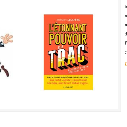
t
n
m
d
l
c
L