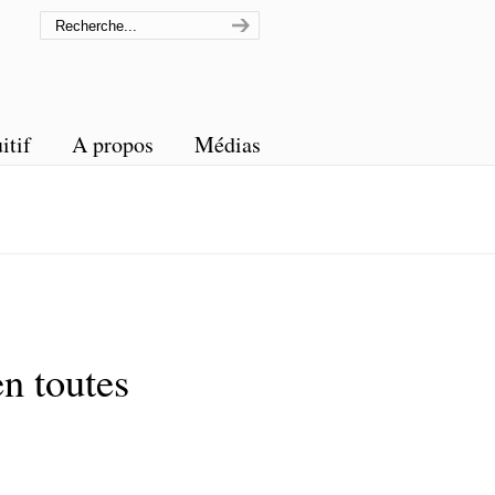
itif
A propos
Médias
n toutes