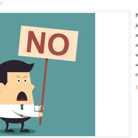
es
P
j
n
a
a
s
e
L