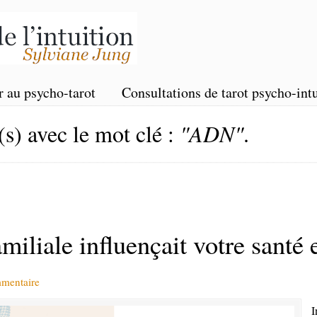
r au psycho-tarot
Consultations de tarot psycho-intu
(s) avec le mot clé :
"ADN"
.
familiale influençait votre sant
mmentaire
I