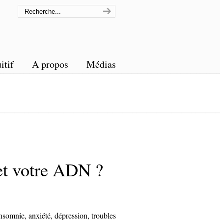
itif
A propos
Médias
é et votre ADN ?
nsomnie, anxiété, dépression, troubles