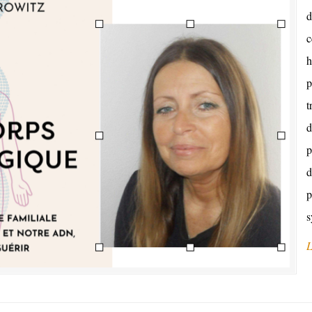
d
c
h
p
t
d
p
d
p
s
L