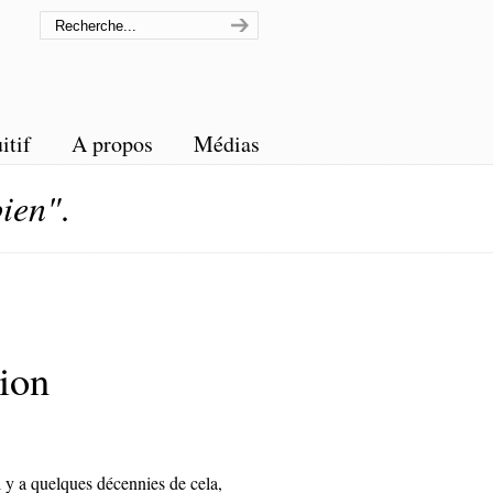
itif
A propos
Médias
bien"
.
ion
l y a quelques décennies de cela,