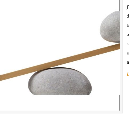
j
d
a
o
s
a
m
L